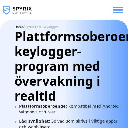
Home
/
Spyrix Free Keylogger
Plattformsoberoe
keylogger-
program med
övervakning i
realtid
Plattformsoberoende:
Kompatibel med Android,
Windows och Mac
Låg synlighet:
Se vad som skrivs i viktiga appar
och webbläsare