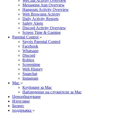
WeChat Activity Overview
Messaging App Overview
Hangouts Activity Overview
Web Browsing Activity
Daily Activity Reports
Safety Alerts
Discord Activity Overview
Screen Time & Gaming
Parental Control
Spyrix Parental Control
Facebook
Whatsapp
Discord
Roblox
Screentime
Web History
Snapchat
Instagram
Mac
Keylogger за Mac
Наблюдение на служители за Mac
Ценообразуване
Изтегляне
Бизнес
поддръжка