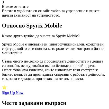
3
Вижте отчетите
Влезте в удобното си онлайн табло за управление и вижте
цялата активност на устройството.
Относно Spyrix Mobile
Какво друго трябва да знаете за Spyrix Mobile?
Spyrix Mobile е иновативен, многофункционален, ефективен
софтуер, който се използва като родителски контрол и бизнес
мониторинг.
Става много по-лесно да проследявате дейностите на децата
си онлайн, осигурявайки им по-безопасна онлайн среда.
Освен това има клиенти, които използват този софтуер за
бизнес цели, за да проследяват свързани с работата дейности,
свързани с джаджи, притежавани от компанията.
Sign Up Now
Често задавани въпроси