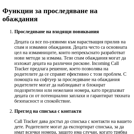
Функции за проследяване на
обаждания
Проследяване на входящи повиквания
Децата са все по-уязвими към нарастващия прилив на
спам и измамни обаждания. Децата често са основната
цел на измамниците, които непрекъснато разработват
нови методи за измама. Тези спам обаждания могат да
изложат децата на различни рискове. Incoming Call
Tracker предлага решение, което позволява на
родителите да се справят ефективно с този проблем. С
помощта на софтуер за проследяване на обаждания
родителите могат да наблюдават и блокират
подозрителни или нежелани номера, като предпазват
децата си от потенциални заплахи и гарантират тяхната
безопасност и спокойствие.
Преглед на списъка с контакти
Call Tracker дава достъп до списъка с контакти на вашето
дете. Родителите могат да експортират списъка, за да
имат всички номера, защото има случаи, когато трябва