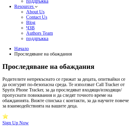
поддръжка
Resources
About Us
Contact Us
Blog
ЧЗВ
Authors Team
поддръжка
Начало
Проследяване на обаждания
Проследяване на обаждания
Родителите непрекъснато се грижат за децата, опитвайки се
да осигурят по-безопасна среда. Те използват Call Tracker от
Spyrix Phone Tracker, за да проследяват входящи/изходящи/
пропуснати повиквания и да следят точното време на
обажданията. Вижте списъка с контакти, за да научите повече
за взаимодействията на вашите деца.
Sign Up Now