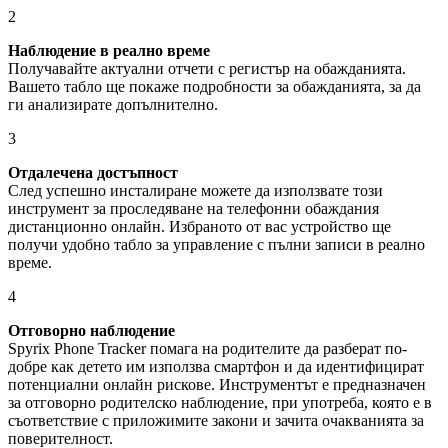
2
Наблюдение в реално време
Получавайте актуални отчети с регистър на обажданията.
Вашето табло ще покаже подробности за обажданията, за да
ги анализирате допълнително.
3
Отдалечена достъпност
След успешно инсталиране можете да използвате този
инструмент за проследяване на телефонни обаждания
дистанционно онлайн. Избраното от вас устройство ще
получи удобно табло за управление с пълни записи в реално
време.
4
Отговорно наблюдение
Spyrix Phone Tracker помага на родителите да разберат по-
добре как детето им използва смартфон и да идентифицират
потенциални онлайн рискове. Инструментът е предназначен
за отговорно родителско наблюдение, при употреба, която е в
съответствие с приложимите закони и зачита очакванията за
поверителност.