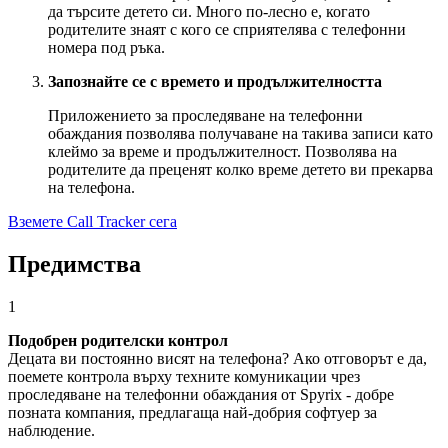
да търсите детето си. Много по-лесно е, когато
родителите знаят с кого се сприятелява с телефонни
номера под ръка.
Запознайте се с времето и продължителността
Приложението за проследяване на телефонни
обаждания позволява получаване на такива записи като
клеймо за време и продължителност. Позволява на
родителите да преценят колко време детето ви прекарва
на телефона.
Вземете Call Tracker сега
Предимства
1
Подобрен родителски контрол
Децата ви постоянно висят на телефона? Ако отговорът е да,
поемете контрола върху техните комуникации чрез
проследяване на телефонни обаждания от Spyrix - добре
позната компания, предлагаща най-добрия софтуер за
наблюдение.