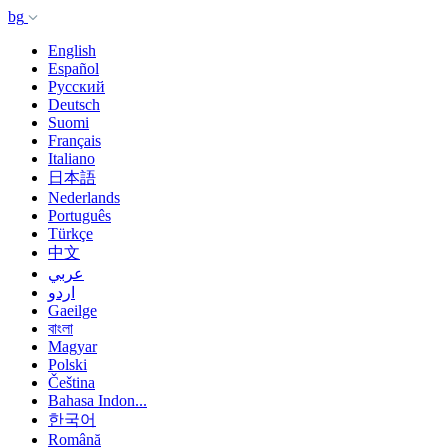
bg
English
Español
Русский
Deutsch
Suomi
Français
Italiano
日本語
Nederlands
Português
Türkçe
中文
عربي
اردو
Gaeilge
বাংলা
Magyar
Polski
Čeština
Bahasa Indon...
한국어
Română