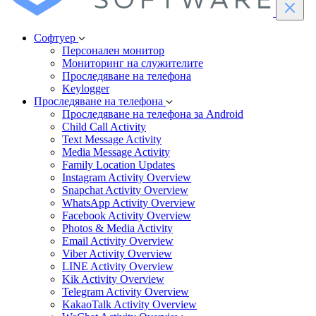
Софтуер
Персонален монитор
Мониторинг на служителите
Проследяване на телефона
Keylogger
Проследяване на телефона
Проследяване на телефона за Android
Child Call Activity
Text Message Activity
Media Message Activity
Family Location Updates
Instagram Activity Overview
Snapchat Activity Overview
WhatsApp Activity Overview
Facebook Activity Overview
Photos & Media Activity
Email Activity Overview
Viber Activity Overview
LINE Activity Overview
Kik Activity Overview
Telegram Activity Overview
KakaoTalk Activity Overview