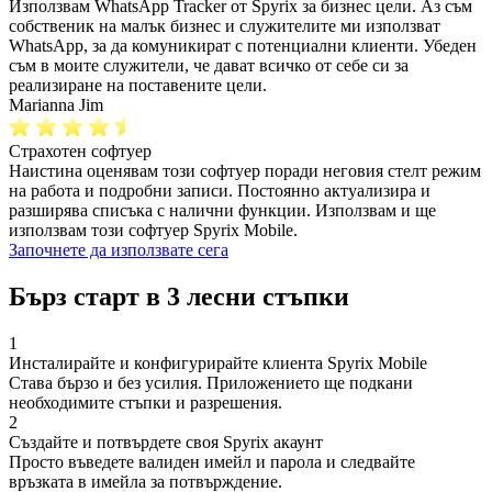
Използвам WhatsApp Tracker от Spyrix за бизнес цели. Аз съм
собственик на малък бизнес и служителите ми използват
WhatsApp, за да комуникират с потенциални клиенти. Убеден
съм в моите служители, че дават всичко от себе си за
реализиране на поставените цели.
Marianna Jim
Страхотен софтуер
Наистина оценявам този софтуер поради неговия стелт режим
на работа и подробни записи. Постоянно актуализира и
разширява списъка с налични функции. Използвам и ще
използвам този софтуер Spyrix Mobile.
Започнете да използвате сега
Бърз старт в 3 лесни стъпки
1
Инсталирайте и конфигурирайте клиента Spyrix Mobile
Става бързо и без усилия. Приложението ще подкани
необходимите стъпки и разрешения.
2
Създайте и потвърдете своя Spyrix акаунт
Просто въведете валиден имейл и парола и следвайте
връзката в имейла за потвърждение.