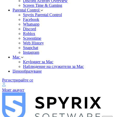
Discord Activity Overview
Screen Time & Gaming
Parental Control
Spyrix Parental Control
Facebook
Whatsapp
Discord
Roblox
Screentime
Web History
Snapchat
Instagram
Mac
Keylogger за Mac
Наблюдение на служители за Mac
Ценообразуване
Регистрирайте се
Моят акаунт