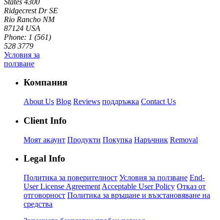
States
4300
Ridgecrest Dr SE
Rio Rancho NM
87124 USA
Phone: 1 (561)
528 3779
Условия за
ползване
Компания
About Us
Blog
Reviews
поддръжка
Contact Us
Client Info
Моят акаунт
Продукти
Покупка
Наръчник
Removal
Legal Info
Политика за поверителност
Условия за ползване
End-
User License Agreement
Acceptable User Policy
Отказ от
отговорност
Политика за връщане и възстановяване на
средства