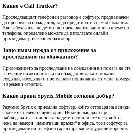
Какво е Call Tracker?
Проследяващият телефонен разговор е софтуер, предназначен
да проследява обаждания, за да предотврати спам обаждания.
Ако забележите, че детето ви прекарва твърде много време на
телефона, определено можете да използвате онлайн
проследяващ телефонен разговор.
Защо имам нужда от приложение за
проследяване на обаждания?
Приложението за проследяване на обаждания ви помага да сте
в течение на активността на обажданията, като показва
входящи, изходящи и пропуснати повиквания с имена, номера
и времеви отметки.
Какво прави Spyrix Mobile толкова добър?
Разумно Spyrix е приемлив софтуер, който отговаря на всички
слоеве на целевата аудитория. Независимо дали ще
наблюдавате активността на детето си или сте шеф, който
иска да намери „намигващи връзки“ в офиса, този софтуер за
проследяване на телефона гарантира вашето удовлетворение.