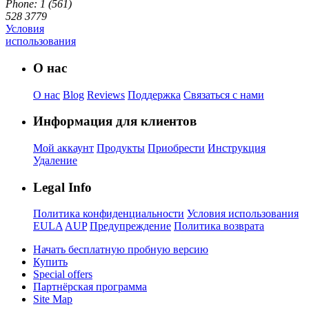
Phone: 1 (561)
528 3779
Условия
использования
О нас
О нас
Blog
Reviews
Поддержка
Связаться с нами
Информация для клиентов
Мой аккаунт
Продукты
Приобрести
Инструкция
Удаление
Legal Info
Политика конфиденциальности
Условия использования
EULA
AUP
Предупреждение
Политика возврата
Начать бесплатную пробную версию
Купить
Special offers
Партнёрская программа
Site Map