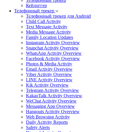
Телефонный трекер
Кейлоггер
Телефонный трекер
Телефонный трекер для Android
Child Call Activity
Text Message Activity
Media Message Activity
Family Location Updates
Instagram Activity Overview
Snapchat Activity Overview
WhatsApp Activity Overview
Facebook Activity Overview
Photos & Media Activity
Email Activity Overview
Viber Activity Overview
LINE Activity Overview
Kik Activity Overview
Telegram Activity Overview
KakaoTalk Activity Overview
WeChat Activity Overview
Messaging App Overview
Hangouts Activity Overview
Web Browsing Activity
Daily Activity Reports
Safety Alerts