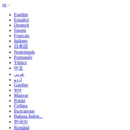
ru
English
Español
Deutsch
Suomi
Français
Italiano
日本語
Nederlands
Português
Türkçe
中文
عربي
اردو
Gaeilge
বাংলা
Magyar
Polski
Čeština
Български
Bahasa Indon...
한국어
Română