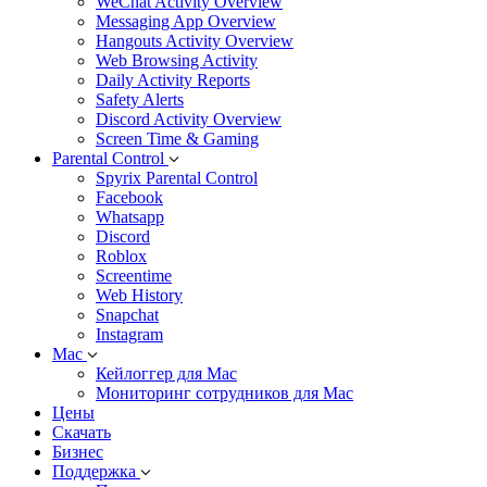
WeChat Activity Overview
Messaging App Overview
Hangouts Activity Overview
Web Browsing Activity
Daily Activity Reports
Safety Alerts
Discord Activity Overview
Screen Time & Gaming
Parental Control
Spyrix Parental Control
Facebook
Whatsapp
Discord
Roblox
Screentime
Web History
Snapchat
Instagram
Mac
Кейлоггер для Mac
Мониторинг сотрудников для Mac
Цены
Скачать
Бизнес
Поддержка