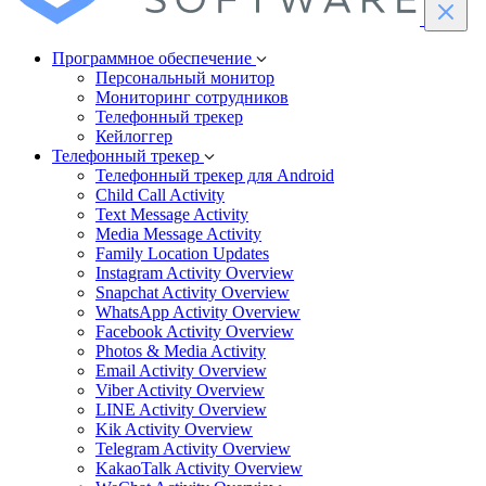
Программное обеспечение
Персональный монитор
Мониторинг сотрудников
Телефонный трекер
Кейлоггер
Телефонный трекер
Телефонный трекер для Android
Child Call Activity
Text Message Activity
Media Message Activity
Family Location Updates
Instagram Activity Overview
Snapchat Activity Overview
WhatsApp Activity Overview
Facebook Activity Overview
Photos & Media Activity
Email Activity Overview
Viber Activity Overview
LINE Activity Overview
Kik Activity Overview
Telegram Activity Overview
KakaoTalk Activity Overview