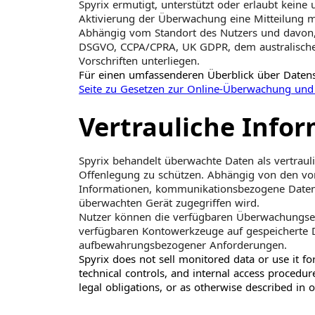
Spyrix ermutigt, unterstützt oder erlaubt kein
Aktivierung der Überwachung eine Mitteilung ma
Abhängig vom Standort des Nutzers und davon,
DSGVO, CCPA/CPRA, UK GDPR, dem australischen
Vorschriften unterliegen.
Für einen umfassenderen Überblick über Daten
Seite zu Gesetzen zur Online-Überwachung und
Vertrauliche Info
Spyrix behandelt überwachte Daten als vertrau
Offenlegung zu schützen. Abhängig von den v
Informationen, kommunikationsbezogene Daten, B
überwachten Gerät zugegriffen wird.
Nutzer können die verfügbaren Überwachungsein
verfügbaren Kontowerkzeuge auf gespeicherte Dat
aufbewahrungsbezogener Anforderungen.
Spyrix does not sell monitored data or use it f
technical controls, and internal access procedu
legal obligations, or as otherwise described in 