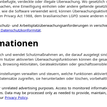
e unbefugte, verdeckte oder illegale Überwachung. Wo gesetzlich
chen, eine Einwilligung einholen oder andere geltende gesetzl
 wie die Software verwendet wird, können Überwachungsaktivi
 Privacy Act 1988, dem brasilianischen LGPD sowie anderen na
schutz- und Arbeitsplatzüberwachungsanforderungen in versch
 Datenschutzkonformität
.
rmationen
lich und wendet Schutzmaßnahmen an, die darauf ausgelegt sind
om Nutzer aktivierten Überwachungsfunktionen können die ge
rowsing-Aktivitäten, Geräteaktivitäten oder geschäftssensible
stellungen verwalten und steuern, welche Funktionen aktivier
ensätze zugreifen, sie herunterladen oder löschen, vorbehaltli
or unrelated advertising purposes. Access to monitored informati
res. Data may be processed only as needed to provide, maintain
our
Privacy Policy
.