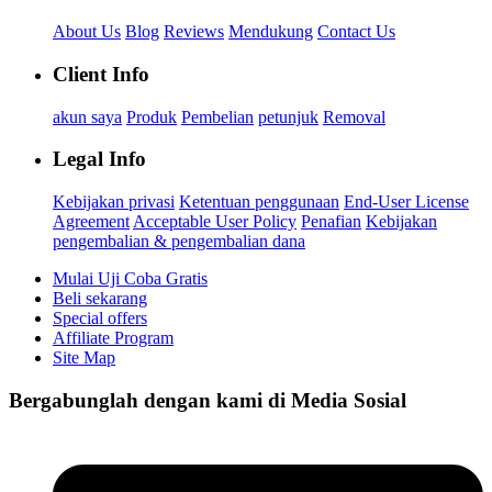
About Us
Blog
Reviews
Mendukung
Contact Us
Client Info
akun saya
Produk
Pembelian
petunjuk
Removal
Legal Info
Kebijakan privasi
Ketentuan penggunaan
End-User License
Agreement
Acceptable User Policy
Penafian
Kebijakan
pengembalian & pengembalian dana
Mulai Uji Coba Gratis
Beli sekarang
Special offers
Affiliate Program
Site Map
Bergabunglah dengan kami di Media Sosial