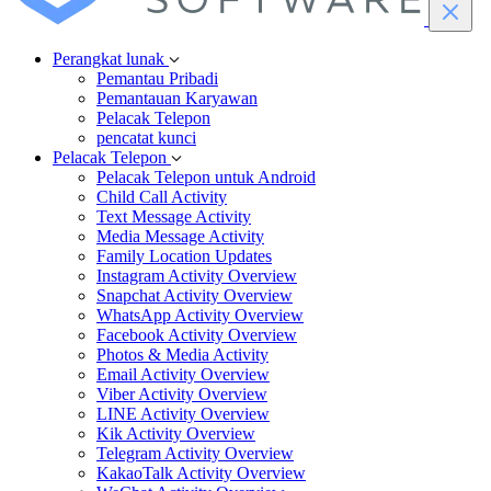
Perangkat lunak
Pemantau Pribadi
Pemantauan Karyawan
Pelacak Telepon
pencatat kunci
Pelacak Telepon
Pelacak Telepon untuk Android
Child Call Activity
Text Message Activity
Media Message Activity
Family Location Updates
Instagram Activity Overview
Snapchat Activity Overview
WhatsApp Activity Overview
Facebook Activity Overview
Photos & Media Activity
Email Activity Overview
Viber Activity Overview
LINE Activity Overview
Kik Activity Overview
Telegram Activity Overview
KakaoTalk Activity Overview