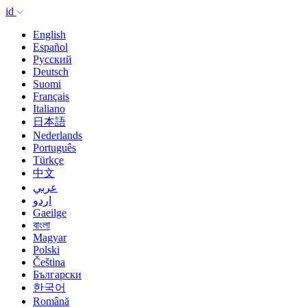
id
English
Español
Русский
Deutsch
Suomi
Français
Italiano
日本語
Nederlands
Português
Türkçe
中文
عربي
اردو
Gaeilge
বাংলা
Magyar
Polski
Čeština
Български
한국어
Română