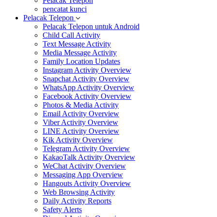
Pelacak Telepon
pencatat kunci
Pelacak Telepon
Pelacak Telepon untuk Android
Child Call Activity
Text Message Activity
Media Message Activity
Family Location Updates
Instagram Activity Overview
Snapchat Activity Overview
WhatsApp Activity Overview
Facebook Activity Overview
Photos & Media Activity
Email Activity Overview
Viber Activity Overview
LINE Activity Overview
Kik Activity Overview
Telegram Activity Overview
KakaoTalk Activity Overview
WeChat Activity Overview
Messaging App Overview
Hangouts Activity Overview
Web Browsing Activity
Daily Activity Reports
Safety Alerts