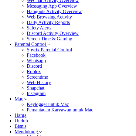
WeChat Activity Overview
Messaging App Overview
Hangouts Activity Overview
Web Browsing Activity
Daily Activity Reports
Safety Alerts
Discord Activity Overview
Screen Time & Gaming
Parental Control
Spyrix Parental Control
Facebook
Whatsapp
Discord
Roblox
Screentime
Web History
Snapchat
Instagram
Mac
Keylogger untuk Mac
Pemantauan Karyawan untuk Mac
Harga
Unduh
Bisnis
Mendukung