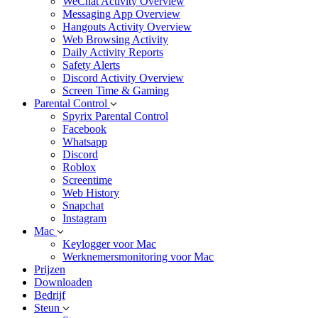
WeChat Activity Overview
Messaging App Overview
Hangouts Activity Overview
Web Browsing Activity
Daily Activity Reports
Safety Alerts
Discord Activity Overview
Screen Time & Gaming
Parental Control
Spyrix Parental Control
Facebook
Whatsapp
Discord
Roblox
Screentime
Web History
Snapchat
Instagram
Mac
Keylogger voor Mac
Werknemersmonitoring voor Mac
Prijzen
Downloaden
Bedrijf
Steun