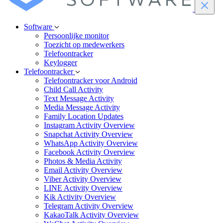
Software
Persoonlijke monitor
Toezicht op medewerkers
Telefoontracker
Keylogger
Telefoontracker
Telefoontracker voor Android
Child Call Activity
Text Message Activity
Media Message Activity
Family Location Updates
Instagram Activity Overview
Snapchat Activity Overview
WhatsApp Activity Overview
Facebook Activity Overview
Photos & Media Activity
Email Activity Overview
Viber Activity Overview
LINE Activity Overview
Kik Activity Overview
Telegram Activity Overview
KakaoTalk Activity Overview