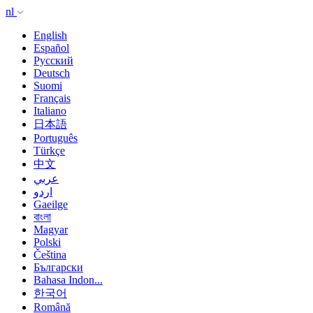
nl
English
Español
Русский
Deutsch
Suomi
Français
Italiano
日本語
Português
Türkçe
中文
عربي
اردو
Gaeilge
বাংলা
Magyar
Polski
Čeština
Български
Bahasa Indon...
한국어
Română