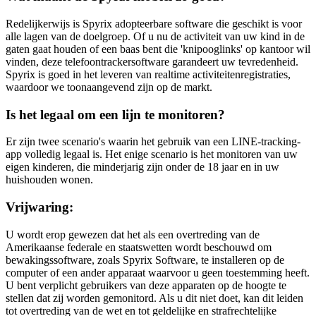
Redelijkerwijs is Spyrix adopteerbare software die geschikt is voor
alle lagen van de doelgroep. Of u nu de activiteit van uw kind in de
gaten gaat houden of een baas bent die 'knipooglinks' op kantoor wil
vinden, deze telefoontrackersoftware garandeert uw tevredenheid.
Spyrix is ​​goed in het leveren van realtime activiteitenregistraties,
waardoor we toonaangevend zijn op de markt.
Is het legaal om een ​​lijn te monitoren?
Er zijn twee scenario's waarin het gebruik van een LINE-tracking-
app volledig legaal is. Het enige scenario is het monitoren van uw
eigen kinderen, die minderjarig zijn onder de 18 jaar en in uw
huishouden wonen.
Vrijwaring:
U wordt erop gewezen dat het als een overtreding van de
Amerikaanse federale en staatswetten wordt beschouwd om
bewakingssoftware, zoals Spyrix Software, te installeren op de
computer of een ander apparaat waarvoor u geen toestemming heeft.
U bent verplicht gebruikers van deze apparaten op de hoogte te
stellen dat zij worden gemonitord. Als u dit niet doet, kan dit leiden
tot overtreding van de wet en tot geldelijke en strafrechtelijke