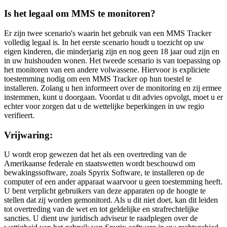
Is het legaal om MMS te monitoren?
Er zijn twee scenario's waarin het gebruik van een MMS Tracker
volledig legaal is. In het eerste scenario houdt u toezicht op uw
eigen kinderen, die minderjarig zijn en nog geen 18 jaar oud zijn en
in uw huishouden wonen. Het tweede scenario is van toepassing op
het monitoren van een andere volwassene. Hiervoor is expliciete
toestemming nodig om een ​​MMS Tracker op hun toestel te
installeren. Zolang u hen informeert over de monitoring en zij ermee
instemmen, kunt u doorgaan. Voordat u dit advies opvolgt, moet u er
echter voor zorgen dat u de wettelijke beperkingen in uw regio
verifieert.
Vrijwaring:
U wordt erop gewezen dat het als een overtreding van de
Amerikaanse federale en staatswetten wordt beschouwd om
bewakingssoftware, zoals Spyrix Software, te installeren op de
computer of een ander apparaat waarvoor u geen toestemming heeft.
U bent verplicht gebruikers van deze apparaten op de hoogte te
stellen dat zij worden gemonitord. Als u dit niet doet, kan dit leiden
tot overtreding van de wet en tot geldelijke en strafrechtelijke
sancties. U dient uw juridisch adviseur te raadplegen over de