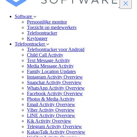
Software
Persoonlijke monitor
Toezicht op medewerkers
Telefoontracker
Keylogger
Telefoontracker
Telefoontracker voor Android
Child Call Activity
Text Message Activity
Media Message Activity
Family Location Updates
Instagram Activity Overview
Snapchat Activity Overview
WhatsApp Activity Overview
Facebook Activity Overview
Photos & Media Activity
Email Activity Overview
Viber Activity Overview
LINE Activity Overview
Kik Activity Overview
Telegram Activity Overview
KakaoTalk Activity Overview