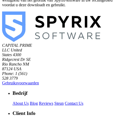
wettigheid van het gebruik van Spyrix-software in uw rechtsgebied
voordat u deze downloadt en gebruikt.
CAPITAL PRIME
LLC
United
States
4300
Ridgecrest Dr SE
Rio Rancho NM
87124 USA
Phone: 1 (561)
528 3779
Gebruiksvoorwaarden
Bedrijf
About Us
Blog
Reviews
Steun
Contact Us
Client Info