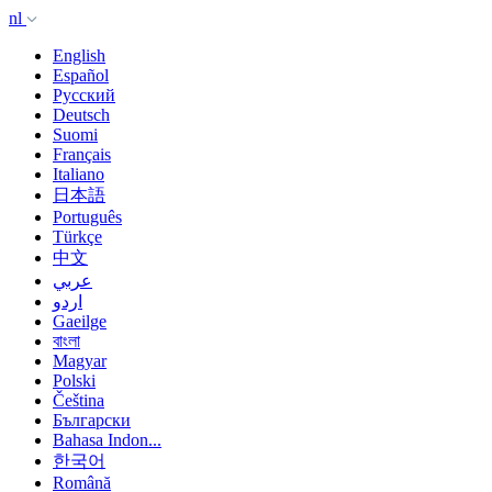
nl
English
Español
Русский
Deutsch
Suomi
Français
Italiano
日本語
Português
Türkçe
中文
عربي
اردو
Gaeilge
বাংলা
Magyar
Polski
Čeština
Български
Bahasa Indon...
한국어
Română