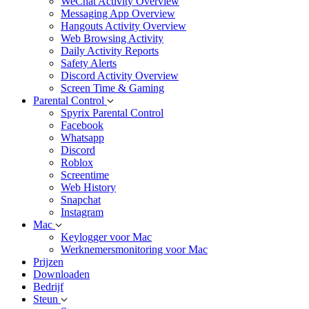
WeChat Activity Overview
Messaging App Overview
Hangouts Activity Overview
Web Browsing Activity
Daily Activity Reports
Safety Alerts
Discord Activity Overview
Screen Time & Gaming
Parental Control
Spyrix Parental Control
Facebook
Whatsapp
Discord
Roblox
Screentime
Web History
Snapchat
Instagram
Mac
Keylogger voor Mac
Werknemersmonitoring voor Mac
Prijzen
Downloaden
Bedrijf
Steun