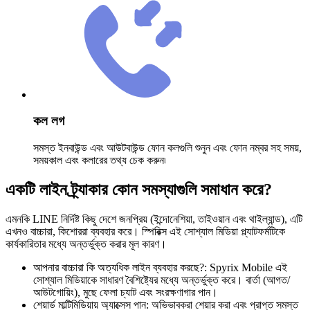
কল লগ
সমস্ত ইনবাউন্ড এবং আউটবাউন্ড ফোন কলগুলি শুনুন এবং ফোন নম্বর সহ সময়,
সময়কাল এবং কলারের তথ্য চেক করুন৷
একটি লাইন ট্র্যাকার কোন সমস্যাগুলি সমাধান করে?
এমনকি LINE নির্দিষ্ট কিছু দেশে জনপ্রিয় (ইন্দোনেশিয়া, তাইওয়ান এবং থাইল্যান্ড), এটি
এখনও বাচ্চারা, কিশোররা ব্যবহার করে। স্পিরিক্স এই সোশ্যাল মিডিয়া প্ল্যাটফর্মটিকে
কার্যকারিতার মধ্যে অন্তর্ভুক্ত করার মূল কারণ।
আপনার বাচ্চারা কি অত্যধিক লাইন ব্যবহার করছে?: Spyrix Mobile এই
সোশ্যাল মিডিয়াকে সাধারণ বৈশিষ্ট্যের মধ্যে অন্তর্ভুক্ত করে। বার্তা (আগত/
আউটগোয়িং), মুছে ফেলা চ্যাট এবং সংরক্ষণাগার পান।
শেয়ার্ড মাল্টিমিডিয়ায় অ্যাক্সেস পান: অভিভাবকরা শেয়ার করা এবং প্রাপ্ত সমস্ত