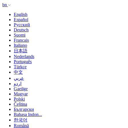
bn
English
Español
Русский
Deutsch
Suomi
Français
Italiano
日本語
Nederlands
Português
Türkçe
中文
عربي
اردو
Gaeilge
Magyar
Polski
Čeština
Български
Bahasa Indon...
한국어
Română