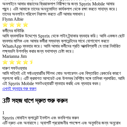
অনলাইনে আমার বাচ্চাদের ক্রিয়াকলাপ নিরীক্ষণের জন্য Spyrix Mobile আমার
পছন্দ। এটা আমাকে তাদের অননুমোদিত কার্যকলাপ থেকে রক্ষা করতে সাহায্য করে।
তাদের অনলাইন পরিবেশ নিরাপদ করতে এটি আমার সমাধান।
Flynn Albie
কর্মীদের মনিটরিং
আমি ব্যবসায়িক উদ্দেশ্যে Spyrix থেকে লাইন ট্র্যাকার ব্যবহার করি। আমি একজন ছোট
ব্যবসার মালিক এবং আমার কর্মীরা সম্ভাব্য ক্লায়েন্টদের সাথে যোগাযোগ করতে
WhatsApp ব্যবহার করে। আমি আমার কর্মীদের প্রতি আত্মবিশ্বাসী যে তারা নির্ধারিত
লক্ষ্যগুলি উপলব্ধি করার জন্য যথাসাধ্য চেষ্টা করে।
Marianna Jim
দারুণ সফটওয়্যার
আমি সত্যিই এই সফ্টওয়্যারটির স্টিলথ মোড অপারেশন এবং বিস্তারিত রেকর্ডের কারণে
প্রশংসা করি। এটি ক্রমাগত আপডেট এবং উপলব্ধ বৈশিষ্ট্য সঙ্গে তালিকা প্রসারিত. আমি
এই Spyrix Mobile সফটওয়্যারটি ব্যবহার করছি এবং ব্যবহার করব।
এখনই ব্যবহার শুরু করুন
3টি সহজ ধাপে দ্রুত শুরু করুন
1
Spyrix মোবাইল ক্লায়েন্ট ইনস্টল এবং কনফিগার করুন
এটি দ্রুত এবং অনায়াসে। অ্যাপটি প্রয়োজনীয় পদক্ষেপ এবং অনুমতির জন্য অনুরোধ