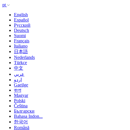
pt
English
Español
Русский
Deutsch
Suomi
Français
Italiano
日本語
Nederlands
Türkçe
中文
عربي
اردو
Gaeilge
বাংলা
Magyar
Polski
Čeština
Български
Bahasa Indon...
한국어
Română