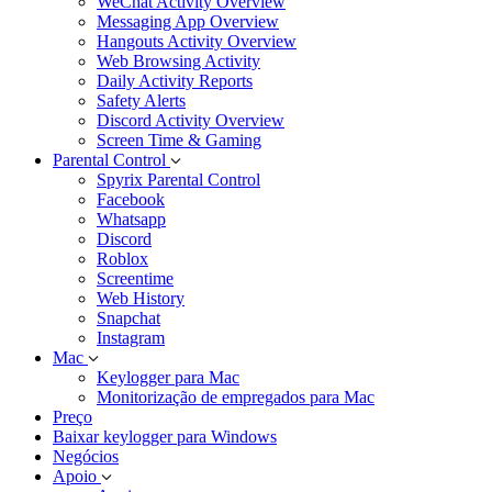
WeChat Activity Overview
Messaging App Overview
Hangouts Activity Overview
Web Browsing Activity
Daily Activity Reports
Safety Alerts
Discord Activity Overview
Screen Time & Gaming
Parental Control
Spyrix Parental Control
Facebook
Whatsapp
Discord
Roblox
Screentime
Web History
Snapchat
Instagram
Mac
Keylogger para Mac
Monitorização de empregados para Mac
Preço
Baixar keylogger para Windows
Negócios
Apoio