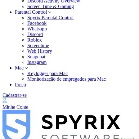
Discord Activity Overview
Screen Time & Gaming
Parental Control
Spyrix Parental Control
Facebook
Whatsapp
Discord
Roblox
Screentime
Web History
Snapchat
Instagram
Mac
Keylogger para Mac
Monitorização de empregados para Mac
Preço
Cadastrar-se
Minha Conta