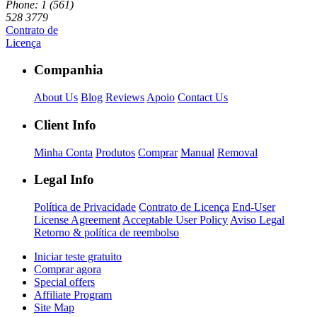
Phone: 1 (561)
528 3779
Contrato de
Licença
Companhia
About Us
Blog
Reviews
Apoio
Contact Us
Client Info
Minha Conta
Produtos
Comprar
Manual
Removal
Legal Info
Política de Privacidade
Contrato de Licença
End-User
License Agreement
Acceptable User Policy
Aviso Legal
Retorno & política de reembolso
Iniciar teste gratuito
Comprar agora
Special offers
Affiliate Program
Site Map