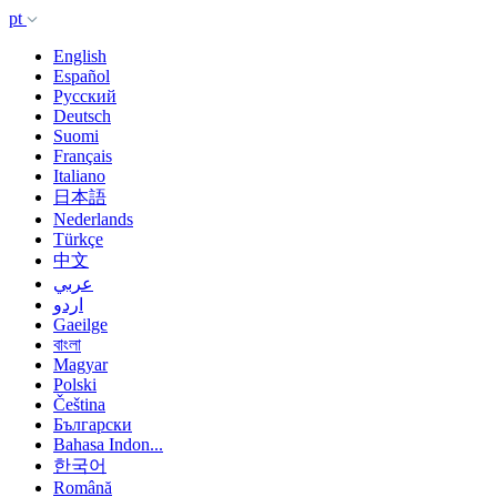
pt
English
Español
Русский
Deutsch
Suomi
Français
Italiano
日本語
Nederlands
Türkçe
中文
عربي
اردو
Gaeilge
বাংলা
Magyar
Polski
Čeština
Български
Bahasa Indon...
한국어
Română