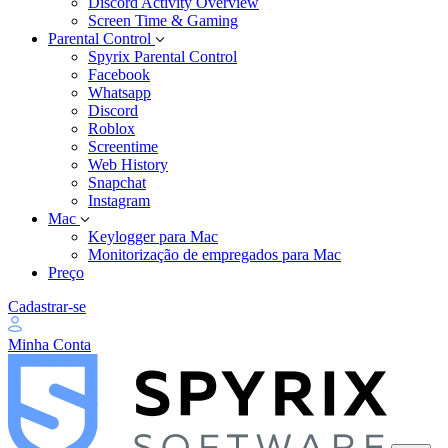
Discord Activity Overview
Screen Time & Gaming
Parental Control
Spyrix Parental Control
Facebook
Whatsapp
Discord
Roblox
Screentime
Web History
Snapchat
Instagram
Mac
Keylogger para Mac
Monitorização de empregados para Mac
Preço
Cadastrar-se
Minha Conta