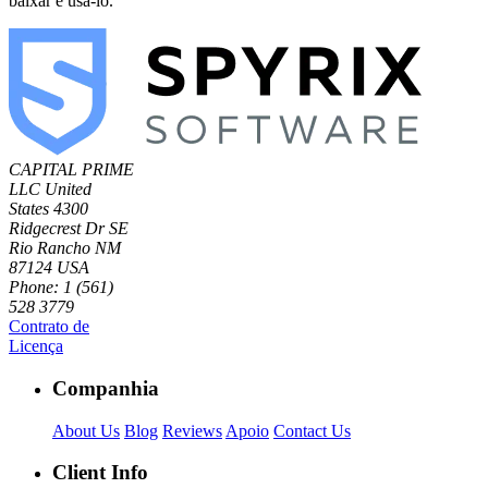
baixar e usá-lo.
CAPITAL PRIME
LLC
United
States
4300
Ridgecrest Dr SE
Rio Rancho NM
87124 USA
Phone: 1 (561)
528 3779
Contrato de
Licença
Companhia
About Us
Blog
Reviews
Apoio
Contact Us
Client Info