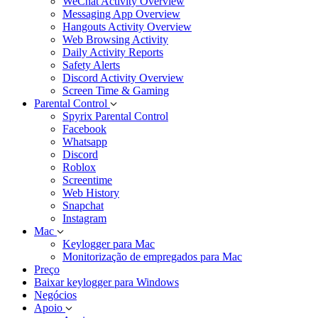
WeChat Activity Overview
Messaging App Overview
Hangouts Activity Overview
Web Browsing Activity
Daily Activity Reports
Safety Alerts
Discord Activity Overview
Screen Time & Gaming
Parental Control
Spyrix Parental Control
Facebook
Whatsapp
Discord
Roblox
Screentime
Web History
Snapchat
Instagram
Mac
Keylogger para Mac
Monitorização de empregados para Mac
Preço
Baixar keylogger para Windows
Negócios
Apoio