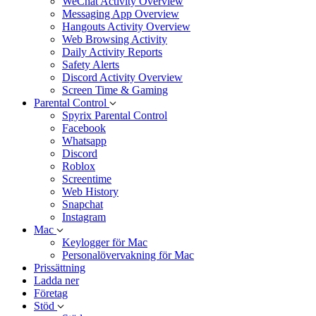
WeChat Activity Overview
Messaging App Overview
Hangouts Activity Overview
Web Browsing Activity
Daily Activity Reports
Safety Alerts
Discord Activity Overview
Screen Time & Gaming
Parental Control
Spyrix Parental Control
Facebook
Whatsapp
Discord
Roblox
Screentime
Web History
Snapchat
Instagram
Mac
Keylogger för Mac
Personalövervakning för Mac
Prissättning
Ladda ner
Företag
Stöd