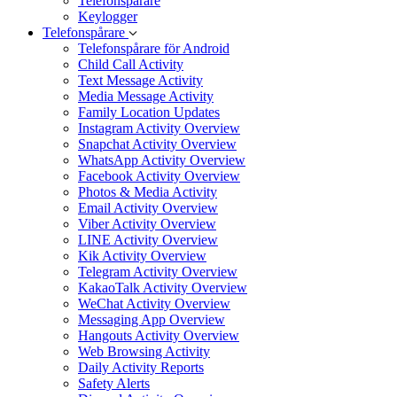
Telefonspårare
Keylogger
Telefonspårare
Telefonspårare för Android
Child Call Activity
Text Message Activity
Media Message Activity
Family Location Updates
Instagram Activity Overview
Snapchat Activity Overview
WhatsApp Activity Overview
Facebook Activity Overview
Photos & Media Activity
Email Activity Overview
Viber Activity Overview
LINE Activity Overview
Kik Activity Overview
Telegram Activity Overview
KakaoTalk Activity Overview
WeChat Activity Overview
Messaging App Overview
Hangouts Activity Overview
Web Browsing Activity
Daily Activity Reports
Safety Alerts