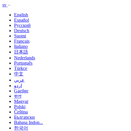
sv
English
Español
Русский
Deutsch
Suomi
Français
Italiano
日本語
Nederlands
Português
Türkçe
中文
عربي
اردو
Gaeilge
বাংলা
Magyar
Polski
Čeština
Български
Bahasa Indon...
한국어