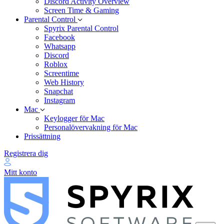
Discord Activity Overview
Screen Time & Gaming
Parental Control
Spyrix Parental Control
Facebook
Whatsapp
Discord
Roblox
Screentime
Web History
Snapchat
Instagram
Mac
Keylogger för Mac
Personalövervakning för Mac
Prissättning
Registrera dig
Mitt konto