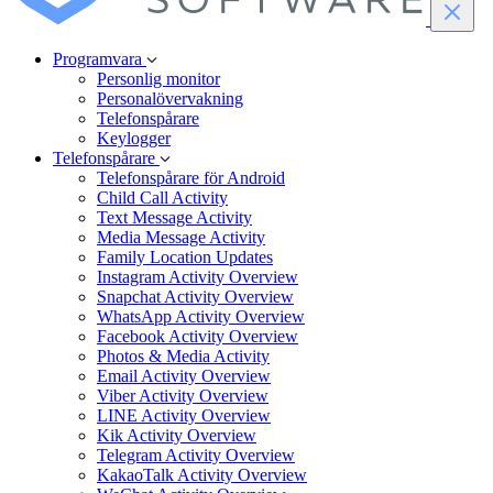
Programvara
Personlig monitor
Personalövervakning
Telefonspårare
Keylogger
Telefonspårare
Telefonspårare för Android
Child Call Activity
Text Message Activity
Media Message Activity
Family Location Updates
Instagram Activity Overview
Snapchat Activity Overview
WhatsApp Activity Overview
Facebook Activity Overview
Photos & Media Activity
Email Activity Overview
Viber Activity Overview
LINE Activity Overview
Kik Activity Overview
Telegram Activity Overview
KakaoTalk Activity Overview