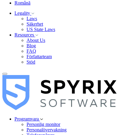
Română
Legality
Laws
Säkerhet
US State Laws
Resources
About Us
Blog
FAQ
Författarteam
Stöd
Programvara
Personlig monitor
Personalövervakning