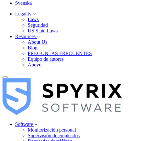
Svenska
Legality
Laws
Seguridad
US State Laws
Resources
About Us
Blog
PREGUNTAS FRECUENTES
Equipo de autores
Apoyo
Software
Monitorización personal
Supervisión de empleados