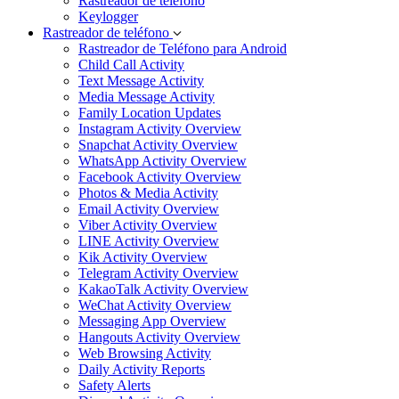
Rastreador de teléfono
Keylogger
Rastreador de teléfono
Rastreador de Teléfono para Android
Child Call Activity
Text Message Activity
Media Message Activity
Family Location Updates
Instagram Activity Overview
Snapchat Activity Overview
WhatsApp Activity Overview
Facebook Activity Overview
Photos & Media Activity
Email Activity Overview
Viber Activity Overview
LINE Activity Overview
Kik Activity Overview
Telegram Activity Overview
KakaoTalk Activity Overview
WeChat Activity Overview
Messaging App Overview
Hangouts Activity Overview
Web Browsing Activity
Daily Activity Reports
Safety Alerts