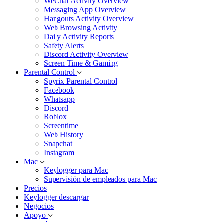
WeChat Activity Overview
Messaging App Overview
Hangouts Activity Overview
Web Browsing Activity
Daily Activity Reports
Safety Alerts
Discord Activity Overview
Screen Time & Gaming
Parental Control
Spyrix Parental Control
Facebook
Whatsapp
Discord
Roblox
Screentime
Web History
Snapchat
Instagram
Mac
Keylogger para Mac
Supervisión de empleados para Mac
Precios
Keylogger descargar
Negocios
Apoyo