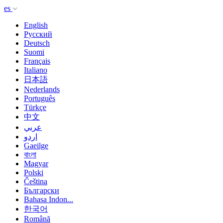
es
English
Русский
Deutsch
Suomi
Français
Italiano
日本語
Nederlands
Português
Türkçe
中文
عربي
اردو
Gaeilge
বাংলা
Magyar
Polski
Čeština
Български
Bahasa Indon...
한국어
Română