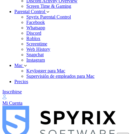
Discord Activity Overview
Screen Time & Gaming
Parental Control
Spyrix Parental Control
Facebook
Whatsapp
Discord
Roblox
Screentime
Web History
Snapchat
Instagram
Mac
Keylogger para Mac
Supervisión de empleados para Mac
Precios
Inscribirse
Mi Cuenta