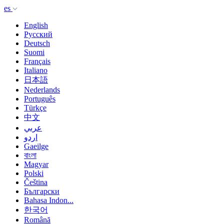
es
English
Русский
Deutsch
Suomi
Français
Italiano
日本語
Nederlands
Português
Türkçe
中文
عربي
اردو
Gaeilge
বাংলা
Magyar
Polski
Čeština
Български
Bahasa Indon...
한국어
Română