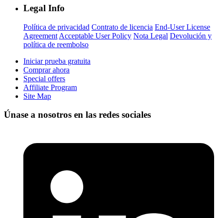
Legal Info
Política de privacidad
Contrato de licencia
End-User License
Agreement
Acceptable User Policy
Nota Legal
Devolución y
política de reembolso
Iniciar prueba gratuita
Comprar ahora
Special offers
Affiliate Program
Site Map
Únase a nosotros en las redes sociales