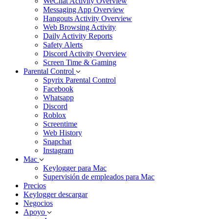
WeChat Activity Overview
Messaging App Overview
Hangouts Activity Overview
Web Browsing Activity
Daily Activity Reports
Safety Alerts
Discord Activity Overview
Screen Time & Gaming
Parental Control
Spyrix Parental Control
Facebook
Whatsapp
Discord
Roblox
Screentime
Web History
Snapchat
Instagram
Mac
Keylogger para Mac
Supervisión de empleados para Mac
Precios
Keylogger descargar
Negocios
Apoyo