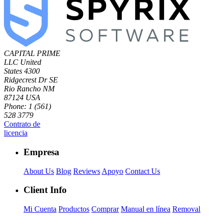
CAPITAL PRIME
LLC
United
States
4300
Ridgecrest Dr SE
Rio Rancho NM
87124 USA
Phone: 1 (561)
528 3779
Contrato de
licencia
Empresa
About Us
Blog
Reviews
Apoyo
Contact Us
Client Info
Mi Cuenta
Productos
Comprar
Manual en línea
Removal