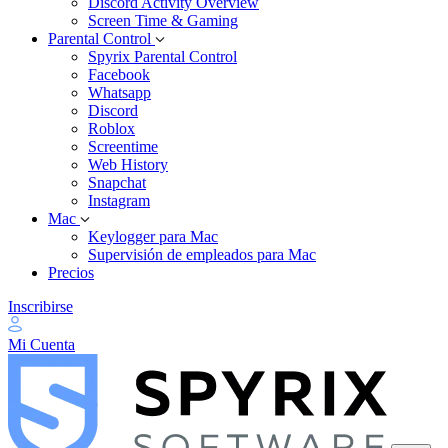
Discord Activity Overview
Screen Time & Gaming
Parental Control
Spyrix Parental Control
Facebook
Whatsapp
Discord
Roblox
Screentime
Web History
Snapchat
Instagram
Mac
Keylogger para Mac
Supervisión de empleados para Mac
Precios
Inscribirse
Mi Cuenta