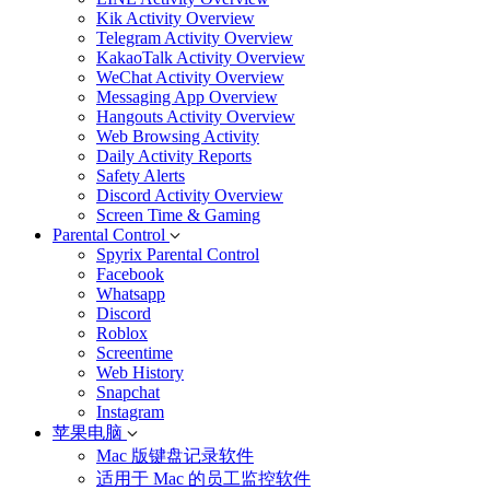
Kik Activity Overview
Telegram Activity Overview
KakaoTalk Activity Overview
WeChat Activity Overview
Messaging App Overview
Hangouts Activity Overview
Web Browsing Activity
Daily Activity Reports
Safety Alerts
Discord Activity Overview
Screen Time & Gaming
Parental Control
Spyrix Parental Control
Facebook
Whatsapp
Discord
Roblox
Screentime
Web History
Snapchat
Instagram
苹果电脑
Mac 版键盘记录软件
适用于 Mac 的员工监控软件