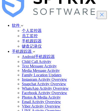
软件
个人监控器
员工监控
手机跟踪器
键盘记录仪
手机跟踪器
Android手机跟踪器
Child Call Activity
Text Message Activity
Media Message Activity
Family Location Updates
Instagram Activity Overview
Snapchat Activity Overview
WhatsApp Activity Overview
Facebook Activity Overview
Photos & Media Activity
Email Activity Overview
Viber Activity Overview
LINE Activity Overview