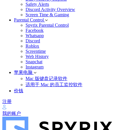
Safety Alerts
Discord Activity Overview
Screen Time & Gaming
Parental Control
Spyrix Parental Control
Facebook
Whatsapp
Discord
Roblox
Screentime
Web History
Snapchat
Instagram
苹果电脑
Mac 版键盘记录软件
适用于 Mac 的员工监控软件
价钱
注册
我的账户