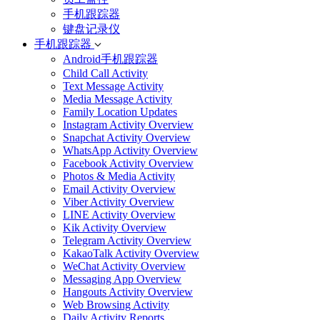
手机跟踪器
键盘记录仪
手机跟踪器
Android手机跟踪器
Child Call Activity
Text Message Activity
Media Message Activity
Family Location Updates
Instagram Activity Overview
Snapchat Activity Overview
WhatsApp Activity Overview
Facebook Activity Overview
Photos & Media Activity
Email Activity Overview
Viber Activity Overview
LINE Activity Overview
Kik Activity Overview
Telegram Activity Overview
KakaoTalk Activity Overview
WeChat Activity Overview
Messaging App Overview
Hangouts Activity Overview
Web Browsing Activity
Daily Activity Reports