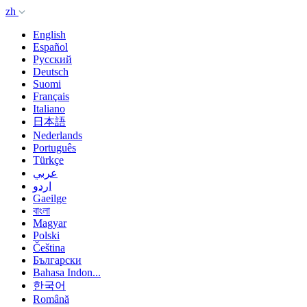
zh
English
Español
Русский
Deutsch
Suomi
Français
Italiano
日本語
Nederlands
Português
Türkçe
عربي
اردو
Gaeilge
বাংলা
Magyar
Polski
Čeština
Български
Bahasa Indon...
한국어
Română