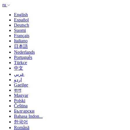
ru
English
Español
Deutsch
Suomi
Français
Italiano
日本語
Nederlands
Português
Türkçe
中文
عربي
اردو
Gaeilge
বাংলা
Magyar
Polski
Čeština
Български
Bahasa Indon...
한국어
Română