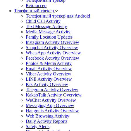
Телефонный трекер
Кейлоггер
Телефонный трекер
Телефонный трекер для Android
Child Call Activity
Text Message Activity
Media Message Activity
Family Location Updates
Instagram Activity Overview
Snapchat Activity Overview
WhatsApp Activity Overview
Facebook Activity Overview
Photos & Media Activity
Email Activity Overview
Viber Activity Overview
LINE Activity Overview
Kik Activity Overview
Telegram Activity Overview
KakaoTalk Activity Overview
WeChat Activity Overview
Messaging App Overview
Hangouts Activity Overview
Web Browsing Activity
Daily Activity Reports
Safety Alerts