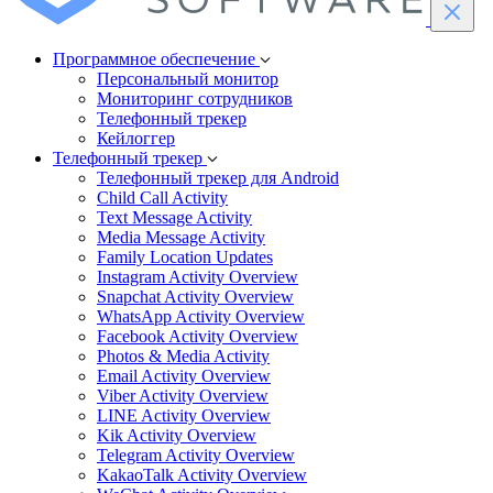
Программное обеспечение
Персональный монитор
Мониторинг сотрудников
Телефонный трекер
Кейлоггер
Телефонный трекер
Телефонный трекер для Android
Child Call Activity
Text Message Activity
Media Message Activity
Family Location Updates
Instagram Activity Overview
Snapchat Activity Overview
WhatsApp Activity Overview
Facebook Activity Overview
Photos & Media Activity
Email Activity Overview
Viber Activity Overview
LINE Activity Overview
Kik Activity Overview
Telegram Activity Overview
KakaoTalk Activity Overview