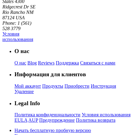
States
4300
Ridgecrest Dr SE
Rio Rancho NM
87124 USA
Phone: 1 (561)
528 3779
Условия
использования
О нас
О нас
Blog
Reviews
Поддержка
Связаться с нами
Информация для клиентов
Мой аккаунт
Продукты
Приобрести
Инструкция
Удаление
Legal Info
Политика конфиденциальности
Условия использования
EULA
AUP
Предупреждение
Политика возврата
Начать бесплатную пробную версию