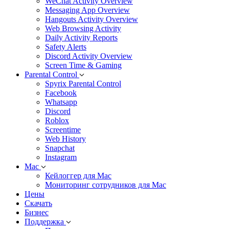
WeChat Activity Overview
Messaging App Overview
Hangouts Activity Overview
Web Browsing Activity
Daily Activity Reports
Safety Alerts
Discord Activity Overview
Screen Time & Gaming
Parental Control
Spyrix Parental Control
Facebook
Whatsapp
Discord
Roblox
Screentime
Web History
Snapchat
Instagram
Mac
Кейлоггер для Mac
Мониторинг сотрудников для Mac
Цены
Скачать
Бизнес
Поддержка