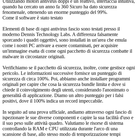
Utilizzando motori antivirus doppi e un reattivo, interfaccia intuitiva,
quando ha cercato un anno fa 360 Sicuro ha dato sicurezza
fenomenale, ottenendo un enorme punteggio del 99%.
Come il software è stato testato
Elementi di base di ogni antivirus fascio sono testati presso il
moderno Dennis Technology Labs. A differenza falsamente
sporcando i quadri oggettivi, sono installati in un'area che emula
come i nostri PC arrivare a essere contaminati, per acquisire
un'immagine esatta di come ogni pacchetto di sicurezza combatte il
malware in circostanze originali.
Verifichiamo se il pacchetto dà sicurezza, inoltre, come gestisce ogni
pericolo. Le informazioni successive fornisce un punteggio di
sicurezza di circa 100%. Poi, abbiamo anche installare programmi
originali per capire che cosa la sicurezza bundle limita e dove si
chiede il coinvolgimento degli utenti, considerando l'anonimato o
generalità di applicazione. Diamo un altro punteggio per i falsi
positivi, dove il 100% indica un record impeccabile.
In seguito ad una prova ufficiale, andiamo attraverso ogni fascio di
ispezionare le sue diverse componenti e capire la sua facilità d'uso e
il suo peso sulle attività quadro. Valutiamo le risorse di sistema
controllando la RAM e CPU utilizzata durante l'arco di una
scansione di base, allo stesso modo di temporizzazione tempi