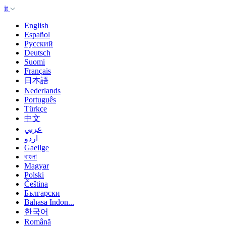
it
English
Español
Русский
Deutsch
Suomi
Français
日本語
Nederlands
Português
Türkçe
中文
عربي
اردو
Gaeilge
বাংলা
Magyar
Polski
Čeština
Български
Bahasa Indon...
한국어
Română