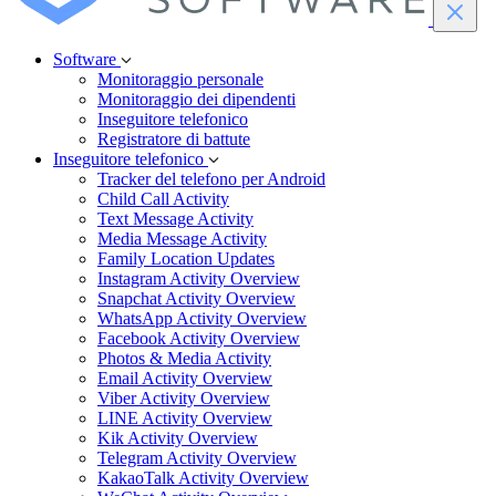
Software
Monitoraggio personale
Monitoraggio dei dipendenti
Inseguitore telefonico
Registratore di battute
Inseguitore telefonico
Tracker del telefono per Android
Child Call Activity
Text Message Activity
Media Message Activity
Family Location Updates
Instagram Activity Overview
Snapchat Activity Overview
WhatsApp Activity Overview
Facebook Activity Overview
Photos & Media Activity
Email Activity Overview
Viber Activity Overview
LINE Activity Overview
Kik Activity Overview
Telegram Activity Overview
KakaoTalk Activity Overview