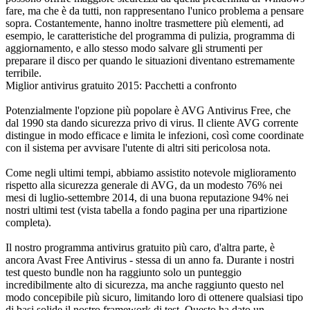
fare, ma che è da tutti, non rappresentano l'unico problema a pensare
sopra. Costantemente, hanno inoltre trasmettere più elementi, ad
esempio, le caratteristiche del programma di pulizia, programma di
aggiornamento, e allo stesso modo salvare gli strumenti per
preparare il disco per quando le situazioni diventano estremamente
terribile.
Miglior antivirus gratuito 2015: Pacchetti a confronto
Potenzialmente l'opzione più popolare è AVG Antivirus Free, che
dal 1990 sta dando sicurezza privo di virus. Il cliente AVG corrente
distingue in modo efficace e limita le infezioni, così come coordinate
con il sistema per avvisare l'utente di altri siti pericolosa nota.
Come negli ultimi tempi, abbiamo assistito notevole miglioramento
rispetto alla sicurezza generale di AVG, da un modesto 76% nei
mesi di luglio-settembre 2014, di una buona reputazione 94% nei
nostri ultimi test (vista tabella a fondo pagina per una ripartizione
completa).
Il nostro programma antivirus gratuito più caro, d'altra parte, è
ancora Avast Free Antivirus - stessa di un anno fa. Durante i nostri
test questo bundle non ha raggiunto solo un punteggio
incredibilmente alto di sicurezza, ma anche raggiunto questo nel
modo concepibile più sicuro, limitando loro di ottenere qualsiasi tipo
di basi solide il nostro framework di test. Questo ha dato un