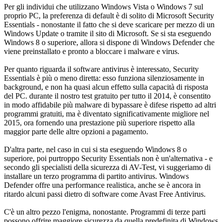
Per gli individui che utilizzano Windows Vista o Windows 7 sul
proprio PC, la preferenza di default è di solito di Microsoft Security
Essentials - nonostante il fatto che si deve scaricare per mezzo di un
Windows Update o tramite il sito di Microsoft. Se si sta eseguendo
Windows 8 o superiore, allora si dispone di Windows Defender che
viene preinstallato e pronto a bloccare i malware e virus.
Per quanto riguarda il software antivirus è interessato, Security
Essentials è più o meno diretta: esso funziona silenziosamente in
background, e non ha quasi alcun effetto sulla capacità di risposta
del PC. durante il nostro test gratuito per tutto il 2014, è consentito
in modo affidabile più malware di bypassare è difese rispetto ad altri
programmi gratuiti, ma è diventato significativamente migliore nel
2015, ora fornendo una prestazione più superiore rispetto alla
maggior parte delle altre opzioni a pagamento.
D'altra parte, nel caso in cui si sta eseguendo Windows 8 o
superiore, poi purtroppo Security Essentials non è un'alternativa - e
secondo gli specialisti della sicurezza di AV-Test, vi suggeriamo di
installare un terzo programma di partito antivirus. Windows
Defender offre una performance realistica, anche se è ancora in
ritardo alcuni passi dietro di software come Avast Free Antivirus.
C'è un altro pezzo l'enigma, nonostante. Programmi di terze parti
possono offrire maggiore sicurezza da quella predefinita di Windows