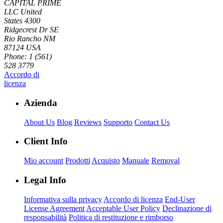
CAPITAL PRIME
LLC
United
States
4300
Ridgecrest Dr SE
Rio Rancho NM
87124 USA
Phone: 1 (561)
528 3779
Accordo di
licenza
Azienda
About Us
Blog
Reviews
Supporto
Contact Us
Client Info
Mio account
Prodotti
Acquisto
Manuale
Removal
Legal Info
Informativa sulla privacy
Accordo di licenza
End-User
License Agreement
Acceptable User Policy
Declinazione di
responsabilità
Politica di restituzione e rimborso