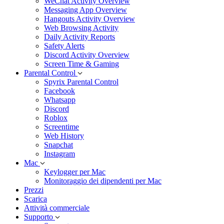
WeChat Activity Overview
Messaging App Overview
Hangouts Activity Overview
Web Browsing Activity
Daily Activity Reports
Safety Alerts
Discord Activity Overview
Screen Time & Gaming
Parental Control
Spyrix Parental Control
Facebook
Whatsapp
Discord
Roblox
Screentime
Web History
Snapchat
Instagram
Mac
Keylogger per Mac
Monitoraggio dei dipendenti per Mac
Prezzi
Scarica
Attività commerciale
Supporto