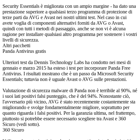
Security Essentials è migliorata con un ampio margine - ha dato una
prestazione superiore a qualsiasi terzo programma di protezione di
terze parti da AVG e Avast nei nostri ultimi test. Nel caso in cui
avete voglia di componenti alternativi forniti da AVG o Avast,
quindi con tutti i metodi di passaggio, anche se non vi è alcuna
ragione per installare qualsiasi altro programma per sostenere i vostri
livelli di sicurezza.
Altri pacchetti
Panda Antivirus gratis
Ulteriori test da Dennis Technology Labs ha condotto nei mesi di
gennaio e marzo 2015 ha esteso i test per incorporare Panda Free
Antivirus. I risultati mostrano che è un passo da Microsoft Security
Essentials; tuttavia non è uguale Avast o AVG sulle prestazioni.
Valutazione di sicurezza malware di Panda non è terribile al 90%, né
i suoi lati positivi falsi punteggio, che è del 94%. Nonostante ciò,
l'avversario più vicino, AVG è stato recentemente costantemente sta
migliorando e svolge fondamentalmente migliore, soprattutto per
quanto riguarda i falsi positivi. Per la garanzia ultima, nel frattempo,
piuttosto si potrebbe essere necessario scegliere tra Avast e 360 ​​
Sicuro (vedi sotto).
360 Sicuro