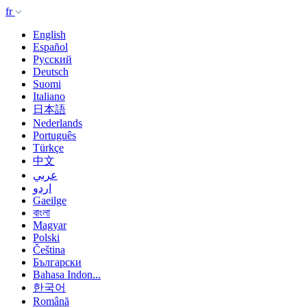
fr
English
Español
Русский
Deutsch
Suomi
Italiano
日本語
Nederlands
Português
Türkçe
中文
عربي
اردو
Gaeilge
বাংলা
Magyar
Polski
Čeština
Български
Bahasa Indon...
한국어
Română