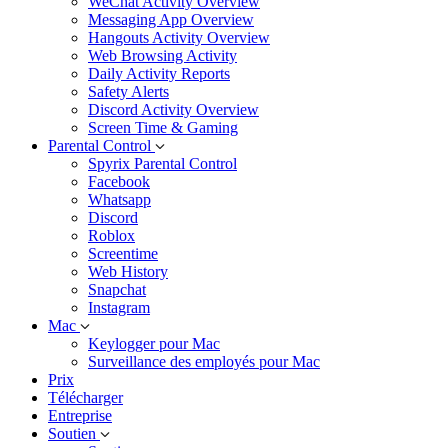
WeChat Activity Overview
Messaging App Overview
Hangouts Activity Overview
Web Browsing Activity
Daily Activity Reports
Safety Alerts
Discord Activity Overview
Screen Time & Gaming
Parental Control
Spyrix Parental Control
Facebook
Whatsapp
Discord
Roblox
Screentime
Web History
Snapchat
Instagram
Mac
Keylogger pour Mac
Surveillance des employés pour Mac
Prix
Télécharger
Entreprise
Soutien