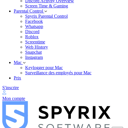
Discord Activity Overview
Screen Time & Gaming
Parental Control
Spyrix Parental Control
Facebook
Whatsapp
Discord
Roblox
Screentime
Web History
Snapchat
Instagram
Mac
Keylogger pour Mac
Surveillance des employés pour Mac
Prix
S'inscrire
Mon compte