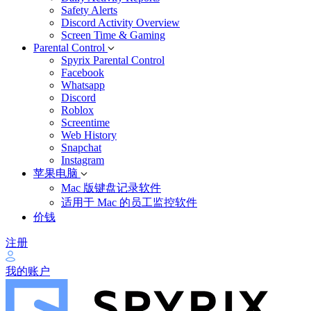
Safety Alerts
Discord Activity Overview
Screen Time & Gaming
Parental Control
Spyrix Parental Control
Facebook
Whatsapp
Discord
Roblox
Screentime
Web History
Snapchat
Instagram
苹果电脑
Mac 版键盘记录软件
适用于 Mac 的员工监控软件
价钱
注册
我的账户