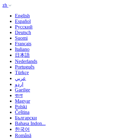
zh
English
Español
Русский
Deutsch
Suomi
Français
Italiano
日本語
Nederlands
Português
Türkçe
عربي
اردو
Gaeilge
বাংলা
Magyar
Polski
Čeština
Български
Bahasa Indon...
한국어
Română