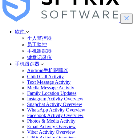
软件
个人监控器
员工监控
手机跟踪器
键盘记录仪
手机跟踪器
Android手机跟踪器
Child Call Activity
Text Message Activity
Media Message Activity
Family Location Updates
Instagram Activity Overview
Snapchat Activity Overview
WhatsApp Activity Overview
Facebook Activity Overview
Photos & Media Activity
Email Activity Overview
Viber Activity Overview
LINE Activity Overview