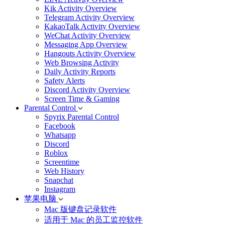
Kik Activity Overview
Telegram Activity Overview
KakaoTalk Activity Overview
WeChat Activity Overview
Messaging App Overview
Hangouts Activity Overview
Web Browsing Activity
Daily Activity Reports
Safety Alerts
Discord Activity Overview
Screen Time & Gaming
Parental Control
Spyrix Parental Control
Facebook
Whatsapp
Discord
Roblox
Screentime
Web History
Snapchat
Instagram
苹果电脑
Mac 版键盘记录软件
适用于 Mac 的员工监控软件