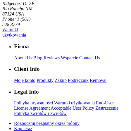
Ridgecrest Dr SE
Rio Rancho NM
87124 USA
Phone: 1 (561)
528 3779
Warunki
użytkowania
Firma
About Us
Blog
Reviews
Wsparcie
Contact Us
Client Info
Moje konto
Produkty
Zakup
Podręcznik
Removal
Legal Info
Polityka prywatności
Warunki użytkowania
End-User
License Agreement
Acceptable User Policy
Zastrzeżenie
Polityka zwrotów i zwrotów
Rozpocznij bezpłatny okres próbny
Kup teraz