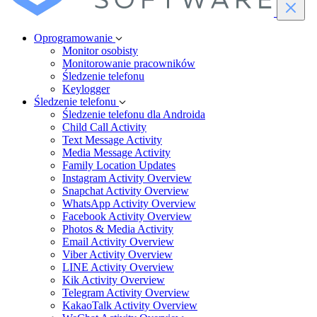
Oprogramowanie
Monitor osobisty
Monitorowanie pracowników
Śledzenie telefonu
Keylogger
Śledzenie telefonu
Śledzenie telefonu dla Androida
Child Call Activity
Text Message Activity
Media Message Activity
Family Location Updates
Instagram Activity Overview
Snapchat Activity Overview
WhatsApp Activity Overview
Facebook Activity Overview
Photos & Media Activity
Email Activity Overview
Viber Activity Overview
LINE Activity Overview
Kik Activity Overview
Telegram Activity Overview
KakaoTalk Activity Overview