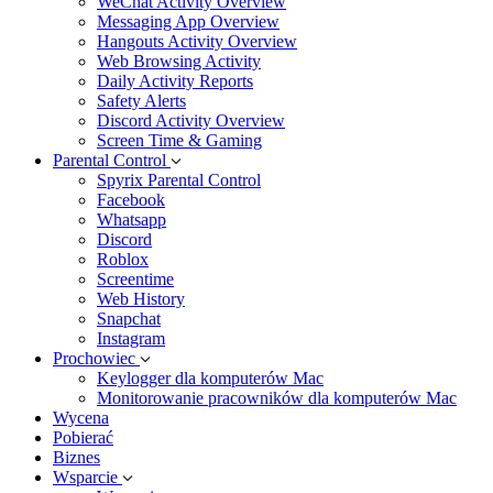
WeChat Activity Overview
Messaging App Overview
Hangouts Activity Overview
Web Browsing Activity
Daily Activity Reports
Safety Alerts
Discord Activity Overview
Screen Time & Gaming
Parental Control
Spyrix Parental Control
Facebook
Whatsapp
Discord
Roblox
Screentime
Web History
Snapchat
Instagram
Prochowiec
Keylogger dla komputerów Mac
Monitorowanie pracowników dla komputerów Mac
Wycena
Pobierać
Biznes
Wsparcie