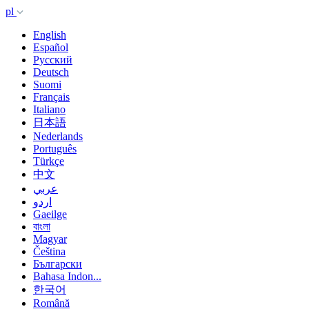
pl
English
Español
Русский
Deutsch
Suomi
Français
Italiano
日本語
Nederlands
Português
Türkçe
中文
عربي
اردو
Gaeilge
বাংলা
Magyar
Čeština
Български
Bahasa Indon...
한국어
Română