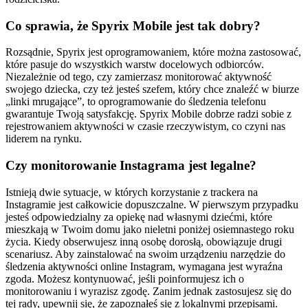
Co sprawia, że ​​Spyrix Mobile jest tak dobry?
Rozsądnie, Spyrix jest oprogramowaniem, które można zastosować,
które pasuje do wszystkich warstw docelowych odbiorców.
Niezależnie od tego, czy zamierzasz monitorować aktywność
swojego dziecka, czy też jesteś szefem, który chce znaleźć w biurze
„linki mrugające”, to oprogramowanie do śledzenia telefonu
gwarantuje Twoją satysfakcję. Spyrix Mobile dobrze radzi sobie z
rejestrowaniem aktywności w czasie rzeczywistym, co czyni nas
liderem na rynku.
Czy monitorowanie Instagrama jest legalne?
Istnieją dwie sytuacje, w których korzystanie z trackera na
Instagramie jest całkowicie dopuszczalne. W pierwszym przypadku
jesteś odpowiedzialny za opiekę nad własnymi dziećmi, które
mieszkają w Twoim domu jako nieletni poniżej osiemnastego roku
życia. Kiedy obserwujesz inną osobę dorosłą, obowiązuje drugi
scenariusz. Aby zainstalować na swoim urządzeniu narzędzie do
śledzenia aktywności online Instagram, wymagana jest wyraźna
zgoda. Możesz kontynuować, jeśli poinformujesz ich o
monitorowaniu i wyrazisz zgodę. Zanim jednak zastosujesz się do
tej rady, upewnij się, że zapoznałeś się z lokalnymi przepisami.