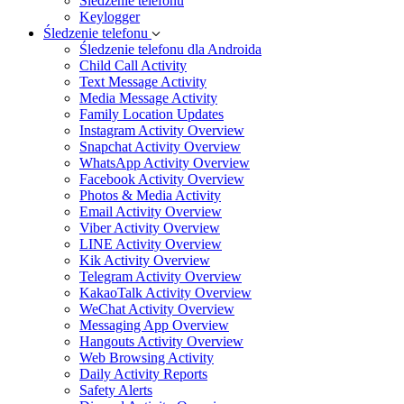
Śledzenie telefonu
Keylogger
Śledzenie telefonu
Śledzenie telefonu dla Androida
Child Call Activity
Text Message Activity
Media Message Activity
Family Location Updates
Instagram Activity Overview
Snapchat Activity Overview
WhatsApp Activity Overview
Facebook Activity Overview
Photos & Media Activity
Email Activity Overview
Viber Activity Overview
LINE Activity Overview
Kik Activity Overview
Telegram Activity Overview
KakaoTalk Activity Overview
WeChat Activity Overview
Messaging App Overview
Hangouts Activity Overview
Web Browsing Activity
Daily Activity Reports
Safety Alerts