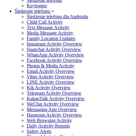
Śledzenie telefonu
Keylogger
Śledzenie telefonu
Śledzenie telefonu dla Androida
Child Call Activity
Text Message Activity
Media Message Activity
Family Location Updates
Instagram Activity Overview
Snapchat Activity Overview
WhatsApp Activity Overview
Facebook Activity Overview
Photos & Media Activity
Email Activity Overview
Viber Activity Overview
LINE Activity Overview
Kik Activity Overview
Telegram Activity Overview
KakaoTalk Activity Overview
WeChat Activity Overview
Messaging App Overview
Hangouts Activity Overview
Web Browsing Activity
Daily Activity Reports
Safety Alerts