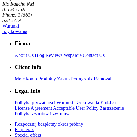
Rio Rancho NM
87124 USA
Phone: 1 (561)
528 3779
Warunki
użytkowania
Firma
About Us
Blog
Reviews
Wsparcie
Contact Us
Client Info
Moje konto
Produkty
Zakup
Podręcznik
Removal
Legal Info
Polityka prywatności
Warunki użytkowania
End-User
License Agreement
Acceptable User Policy
Zastrzeżenie
Polityka zwrotów i zwrotów
Rozpocznij bezpłatny okres próbny
Kup teraz
Special offers