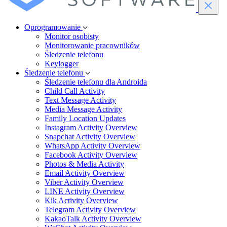
Oprogramowanie
Monitor osobisty
Monitorowanie pracowników
Śledzenie telefonu
Keylogger
Śledzenie telefonu
Śledzenie telefonu dla Androida
Child Call Activity
Text Message Activity
Media Message Activity
Family Location Updates
Instagram Activity Overview
Snapchat Activity Overview
WhatsApp Activity Overview
Facebook Activity Overview
Photos & Media Activity
Email Activity Overview
Viber Activity Overview
LINE Activity Overview
Kik Activity Overview
Telegram Activity Overview
KakaoTalk Activity Overview