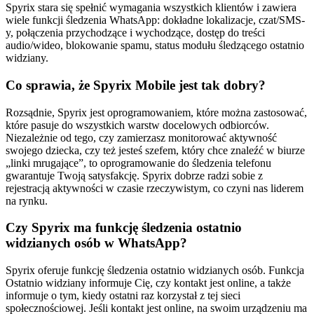
Spyrix stara się spełnić wymagania wszystkich klientów i zawiera
wiele funkcji śledzenia WhatsApp: dokładne lokalizacje, czat/SMS-
y, połączenia przychodzące i wychodzące, dostęp do treści
audio/wideo, blokowanie spamu, status modułu śledzącego ostatnio
widziany.
Co sprawia, że ​​Spyrix Mobile jest tak dobry?
Rozsądnie, Spyrix jest oprogramowaniem, które można zastosować,
które pasuje do wszystkich warstw docelowych odbiorców.
Niezależnie od tego, czy zamierzasz monitorować aktywność
swojego dziecka, czy też jesteś szefem, który chce znaleźć w biurze
„linki mrugające”, to oprogramowanie do śledzenia telefonu
gwarantuje Twoją satysfakcję. Spyrix dobrze radzi sobie z
rejestracją aktywności w czasie rzeczywistym, co czyni nas liderem
na rynku.
Czy Spyrix ma funkcję śledzenia ostatnio
widzianych osób w WhatsApp?
Spyrix oferuje funkcję śledzenia ostatnio widzianych osób. Funkcja
Ostatnio widziany informuje Cię, czy kontakt jest online, a także
informuje o tym, kiedy ostatni raz korzystał z tej sieci
społecznościowej. Jeśli kontakt jest online, na swoim urządzeniu ma