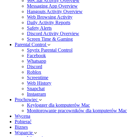
WeChat Activity Overview
Messaging App Overview
Hangouts Activity Overview
Web Browsing Activity
Daily Activity Reports
Safety Alerts
Discord Activity Overview
Screen Time & Gaming
Parental Control
Spyrix Parental Control
Facebook
Whatsapp
Discord
Roblox
Screentime
Web History
Snapchat
Instagram
Prochowiec
Keylogger dla komputerów Mac
Monitorowanie pracowników dla komputerów Mac
Wycena
Pobierać
Biznes
Wsparcie