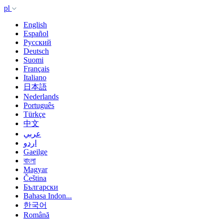
pl
English
Español
Русский
Deutsch
Suomi
Français
Italiano
日本語
Nederlands
Português
Türkçe
中文
عربي
اردو
Gaeilge
বাংলা
Magyar
Čeština
Български
Bahasa Indon...
한국어
Română