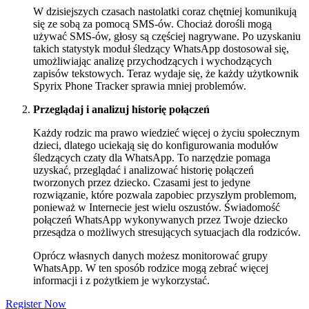
W dzisiejszych czasach nastolatki coraz chętniej komunikują
się ze sobą za pomocą SMS-ów. Chociaż dorośli mogą
używać SMS-ów, głosy są częściej nagrywane. Po uzyskaniu
takich statystyk moduł śledzący WhatsApp dostosował się,
umożliwiając analizę przychodzących i wychodzących
zapisów tekstowych. Teraz wydaje się, że każdy użytkownik
Spyrix Phone Tracker sprawia mniej problemów.
Przeglądaj i analizuj historię połączeń
Każdy rodzic ma prawo wiedzieć więcej o życiu społecznym
dzieci, dlatego uciekają się do konfigurowania modułów
śledzących czaty dla WhatsApp. To narzędzie pomaga
uzyskać, przeglądać i analizować historię połączeń
tworzonych przez dziecko. Czasami jest to jedyne
rozwiązanie, które pozwala zapobiec przyszłym problemom,
ponieważ w Internecie jest wielu oszustów. Świadomość
połączeń WhatsApp wykonywanych przez Twoje dziecko
przesądza o możliwych stresujących sytuacjach dla rodziców.
Oprócz własnych danych możesz monitorować grupy
WhatsApp. W ten sposób rodzice mogą zebrać więcej
informacji i z pożytkiem je wykorzystać.
Register Now