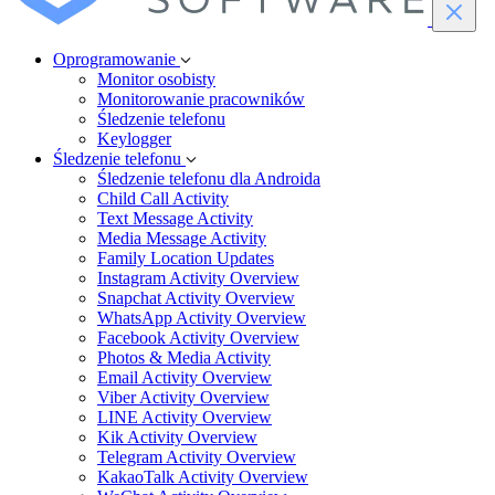
Oprogramowanie
Monitor osobisty
Monitorowanie pracowników
Śledzenie telefonu
Keylogger
Śledzenie telefonu
Śledzenie telefonu dla Androida
Child Call Activity
Text Message Activity
Media Message Activity
Family Location Updates
Instagram Activity Overview
Snapchat Activity Overview
WhatsApp Activity Overview
Facebook Activity Overview
Photos & Media Activity
Email Activity Overview
Viber Activity Overview
LINE Activity Overview
Kik Activity Overview
Telegram Activity Overview
KakaoTalk Activity Overview