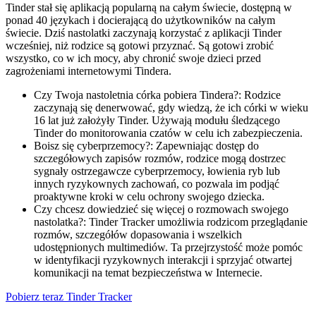
Tinder stał się aplikacją popularną na całym świecie, dostępną w
ponad 40 językach i docierającą do użytkowników na całym
świecie. Dziś nastolatki zaczynają korzystać z aplikacji Tinder
wcześniej, niż rodzice są gotowi przyznać. Są gotowi zrobić
wszystko, co w ich mocy, aby chronić swoje dzieci przed
zagrożeniami internetowymi Tindera.
Czy Twoja nastoletnia córka pobiera Tindera?: Rodzice
zaczynają się denerwować, gdy wiedzą, że ich córki w wieku
16 lat już założyły Tinder. Używają modułu śledzącego
Tinder do monitorowania czatów w celu ich zabezpieczenia.
Boisz się cyberprzemocy?: Zapewniając dostęp do
szczegółowych zapisów rozmów, rodzice mogą dostrzec
sygnały ostrzegawcze cyberprzemocy, łowienia ryb lub
innych ryzykownych zachowań, co pozwala im podjąć
proaktywne kroki w celu ochrony swojego dziecka.
Czy chcesz dowiedzieć się więcej o rozmowach swojego
nastolatka?: Tinder Tracker umożliwia rodzicom przeglądanie
rozmów, szczegółów dopasowania i wszelkich
udostępnionych multimediów. Ta przejrzystość może pomóc
w identyfikacji ryzykownych interakcji i sprzyjać otwartej
komunikacji na temat bezpieczeństwa w Internecie.
Pobierz teraz Tinder Tracker