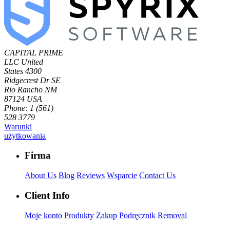
CAPITAL PRIME
LLC
United
States
4300
Ridgecrest Dr SE
Rio Rancho NM
87124 USA
Phone: 1 (561)
528 3779
Warunki
użytkowania
Firma
About Us
Blog
Reviews
Wsparcie
Contact Us
Client Info
Moje konto
Produkty
Zakup
Podręcznik
Removal