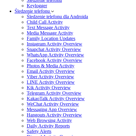
Śledzenie telefonu
Keylogger
Śledzenie telefonu
Śledzenie telefonu dla Androida
Child Call Activity
Text Message Activity
Media Message Activity
Family Location Updates
Instagram Activity Overview
Snapchat Activity Overview
WhatsApp Activity Overview
Facebook Activity Overview
Photos & Media Activity
Email Activity Overview
Viber Activity Overview
LINE Activity Overview
Kik Activity Overview
Telegram Activity Overview
KakaoTalk Activity Overview
WeChat Activity Overview
Messaging App Overview
Hangouts Activity Overview
Web Browsing Activity
Daily Activity Reports
Safety Alerts