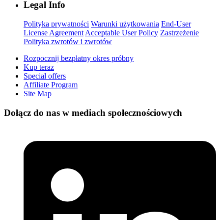
Legal Info
Polityka prywatności
Warunki użytkowania
End-User
License Agreement
Acceptable User Policy
Zastrzeżenie
Polityka zwrotów i zwrotów
Rozpocznij bezpłatny okres próbny
Kup teraz
Special offers
Affiliate Program
Site Map
Dołącz do nas w mediach społecznościowych