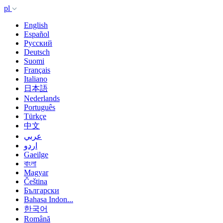
pl
English
Español
Русский
Deutsch
Suomi
Français
Italiano
日本語
Nederlands
Português
Türkçe
中文
عربي
اردو
Gaeilge
বাংলা
Magyar
Čeština
Български
Bahasa Indon...
한국어
Română