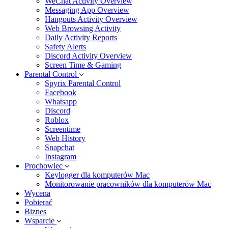
WeChat Activity Overview
Messaging App Overview
Hangouts Activity Overview
Web Browsing Activity
Daily Activity Reports
Safety Alerts
Discord Activity Overview
Screen Time & Gaming
Parental Control
Spyrix Parental Control
Facebook
Whatsapp
Discord
Roblox
Screentime
Web History
Snapchat
Instagram
Prochowiec
Keylogger dla komputerów Mac
Monitorowanie pracowników dla komputerów Mac
Wycena
Pobierać
Biznes
Wsparcie