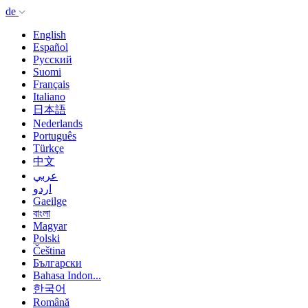
de
English
Español
Русский
Suomi
Français
Italiano
日本語
Nederlands
Português
Türkçe
中文
عربي
اردو
Gaeilge
বাংলা
Magyar
Polski
Čeština
Български
Bahasa Indon...
한국어
Română