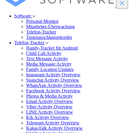
Software
Personal Monitor
Mitarbeiter-Überwachung
Telefon-Tracker
Tastenanschlagsrekorder
Telefon-Tracker
Handy-Tracker für Android
Child Call Activity
Text Message Activity
Media Message Activity
Family Location Updates
Instagram Activity Overview
Snapchat Activity Overview
WhatsApp Activity Overview
Facebook Activity Overview
Photos & Media Activity
Email Activity Overview
Viber Activity Overview
LINE Activity Overview
Kik Activity Overview
Telegram Activity Overview
KakaoTalk Activity Overview