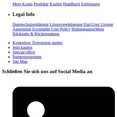
Mein Konto
Produkte
Kaufen
Handbuch
Entfernung
Legal Info
Datenschutzerklärung
Lizenzvereinbarung
End-User License
Agreement
Acceptable User Policy
Haftungsausschluss
Rückgabe & Rückerstattung
Kostenlose Testversion starten
Jetzt kaufen
Special offers
Partnerprogramm
Site Map
Schließen Sie sich uns auf Social Media an