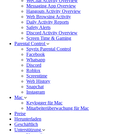
WeChat Activity Overview
Messaging App Overview
Hangouts Activity Overview
Web Browsing Activity
Daily Activity Reports
Safety Alerts
Discord Activity Overview
Screen Time & Gaming
Parental Control
Spyrix Parental Control
Facebook
Whatsapp
Discord
Roblox
Screentime
Web History
Snapchat
Instagram
Mac
Keylogger für Mac
Mitarbeiterüberwachung für Mac
Preise
Herunterladen
Geschäftlich
Unterstützung