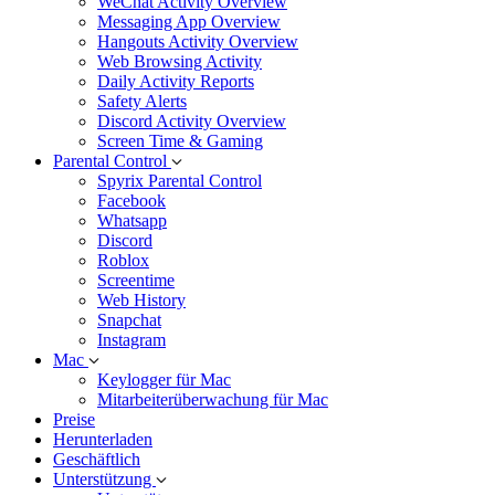
WeChat Activity Overview
Messaging App Overview
Hangouts Activity Overview
Web Browsing Activity
Daily Activity Reports
Safety Alerts
Discord Activity Overview
Screen Time & Gaming
Parental Control
Spyrix Parental Control
Facebook
Whatsapp
Discord
Roblox
Screentime
Web History
Snapchat
Instagram
Mac
Keylogger für Mac
Mitarbeiterüberwachung für Mac
Preise
Herunterladen
Geschäftlich
Unterstützung