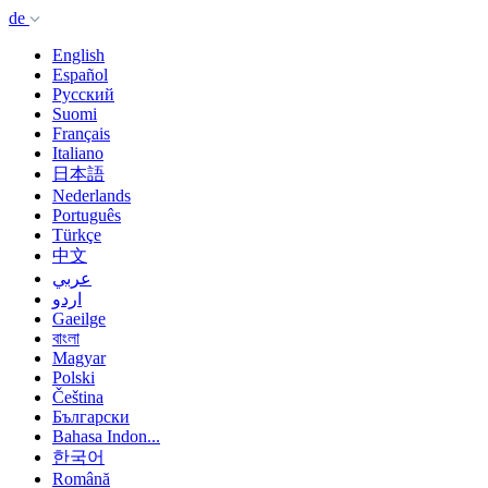
de
English
Español
Русский
Suomi
Français
Italiano
日本語
Nederlands
Português
Türkçe
中文
عربي
اردو
Gaeilge
বাংলা
Magyar
Polski
Čeština
Български
Bahasa Indon...
한국어
Română