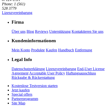
Phone: 1 (561)
528 3779
Lizenzvereinbarung
Firma
Über uns
Blog
Reviews
Unterstützung
Kontaktieren Sie uns
Kundeninformationen
Mein Konto
Produkte
Kaufen
Handbuch
Entfernung
Legal Info
Datenschutzerklärung
Lizenzvereinbarung
End-User License
Agreement
Acceptable User Policy
Haftungsausschluss
Rückgabe & Rückerstattung
Kostenlose Testversion starten
Jetzt kaufen
Special offers
Partnerprogramm
Site Map