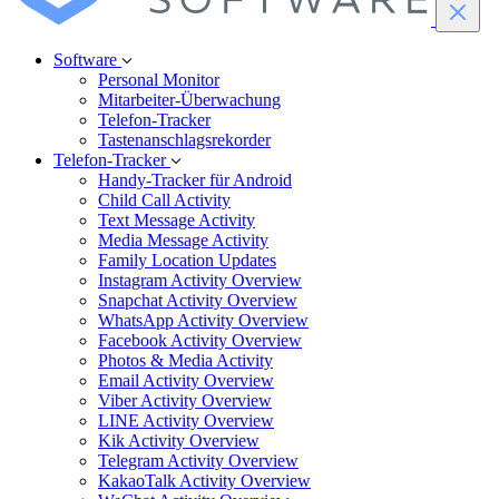
Software
Personal Monitor
Mitarbeiter-Überwachung
Telefon-Tracker
Tastenanschlagsrekorder
Telefon-Tracker
Handy-Tracker für Android
Child Call Activity
Text Message Activity
Media Message Activity
Family Location Updates
Instagram Activity Overview
Snapchat Activity Overview
WhatsApp Activity Overview
Facebook Activity Overview
Photos & Media Activity
Email Activity Overview
Viber Activity Overview
LINE Activity Overview
Kik Activity Overview
Telegram Activity Overview
KakaoTalk Activity Overview