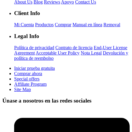
About Us
Blog
Reviews
Apoyo
Contact Us
Client Info
Mi Cuenta
Productos
Comprar
Manual en línea
Removal
Legal Info
Política de privacidad
Contrato de licencia
End-User License
Agreement
Acceptable User Policy
Nota Legal
Devolución y
política de reembolso
Iniciar prueba gratuita
Comprar ahora
Special offers
Affiliate Program
Site Map
Únase a nosotros en las redes sociales