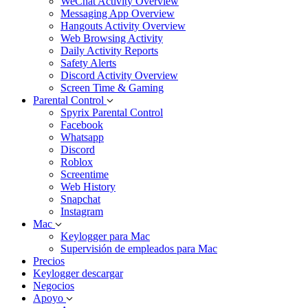
WeChat Activity Overview
Messaging App Overview
Hangouts Activity Overview
Web Browsing Activity
Daily Activity Reports
Safety Alerts
Discord Activity Overview
Screen Time & Gaming
Parental Control
Spyrix Parental Control
Facebook
Whatsapp
Discord
Roblox
Screentime
Web History
Snapchat
Instagram
Mac
Keylogger para Mac
Supervisión de empleados para Mac
Precios
Keylogger descargar
Negocios
Apoyo