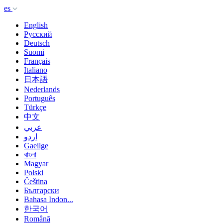
es
English
Русский
Deutsch
Suomi
Français
Italiano
日本語
Nederlands
Português
Türkçe
中文
عربي
اردو
Gaeilge
বাংলা
Magyar
Polski
Čeština
Български
Bahasa Indon...
한국어
Română