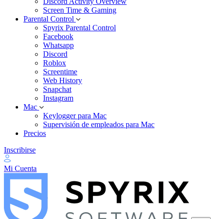
Discord Activity Overview
Screen Time & Gaming
Parental Control
Spyrix Parental Control
Facebook
Whatsapp
Discord
Roblox
Screentime
Web History
Snapchat
Instagram
Mac
Keylogger para Mac
Supervisión de empleados para Mac
Precios
Inscribirse
Mi Cuenta