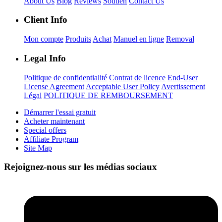
About Us
Blog
Reviews
Soutien
Contact Us
Client Info
Mon compte
Produits
Achat
Manuel en ligne
Removal
Legal Info
Politique de confidentialité
Contrat de licence
End-User
License Agreement
Acceptable User Policy
Avertissement
Légal
POLITIQUE DE REMBOURSEMENT
Démarrer l'essai gratuit
Acheter maintenant
Special offers
Affiliate Program
Site Map
Rejoignez-nous sur les médias sociaux