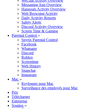
WeChat Activity Overview
Messaging App Overview
Hangouts Activity Overview
Web Browsing Activity
Daily Activity Reports
Safety Alerts
Discord Activity Overview
Screen Time & Gaming
Parental Control
Spyrix Parental Control
Facebook
Whatsapp
Discord
Roblox
Screentime
Web History
Snapchat
Instagram
Mac
Keylogger pour Mac
Surveillance des employés pour Mac
Prix
Télécharger
Entreprise
Soutien