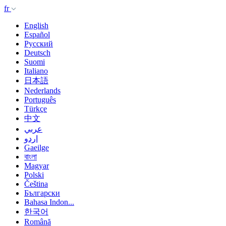
fr
English
Español
Русский
Deutsch
Suomi
Italiano
日本語
Nederlands
Português
Türkçe
中文
عربي
اردو
Gaeilge
বাংলা
Magyar
Polski
Čeština
Български
Bahasa Indon...
한국어
Română