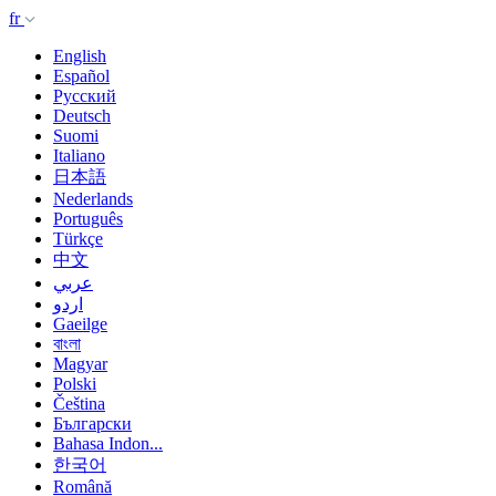
fr
English
Español
Русский
Deutsch
Suomi
Italiano
日本語
Nederlands
Português
Türkçe
中文
عربي
اردو
Gaeilge
বাংলা
Magyar
Polski
Čeština
Български
Bahasa Indon...
한국어
Română