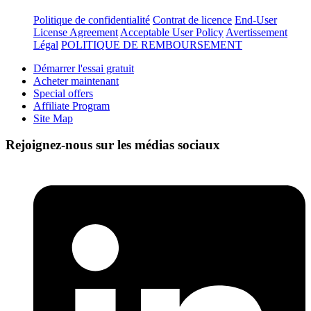
Politique de confidentialité
Contrat de licence
End-User
License Agreement
Acceptable User Policy
Avertissement
Légal
POLITIQUE DE REMBOURSEMENT
Démarrer l'essai gratuit
Acheter maintenant
Special offers
Affiliate Program
Site Map
Rejoignez-nous sur les médias sociaux