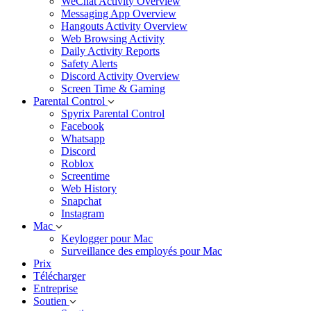
WeChat Activity Overview
Messaging App Overview
Hangouts Activity Overview
Web Browsing Activity
Daily Activity Reports
Safety Alerts
Discord Activity Overview
Screen Time & Gaming
Parental Control
Spyrix Parental Control
Facebook
Whatsapp
Discord
Roblox
Screentime
Web History
Snapchat
Instagram
Mac
Keylogger pour Mac
Surveillance des employés pour Mac
Prix
Télécharger
Entreprise
Soutien