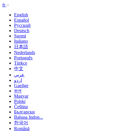
fr
English
Español
Русский
Deutsch
Suomi
Italiano
日本語
Nederlands
Português
Türkçe
中文
عربي
اردو
Gaeilge
বাংলা
Magyar
Polski
Čeština
Български
Bahasa Indon...
한국어
Română