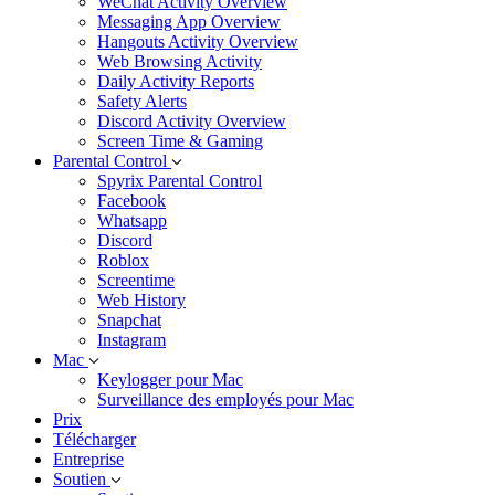
WeChat Activity Overview
Messaging App Overview
Hangouts Activity Overview
Web Browsing Activity
Daily Activity Reports
Safety Alerts
Discord Activity Overview
Screen Time & Gaming
Parental Control
Spyrix Parental Control
Facebook
Whatsapp
Discord
Roblox
Screentime
Web History
Snapchat
Instagram
Mac
Keylogger pour Mac
Surveillance des employés pour Mac
Prix
Télécharger
Entreprise
Soutien