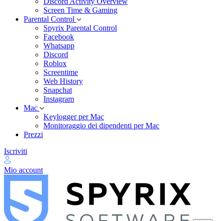
Discord Activity Overview
Screen Time & Gaming
Parental Control
Spyrix Parental Control
Facebook
Whatsapp
Discord
Roblox
Screentime
Web History
Snapchat
Instagram
Mac
Keylogger per Mac
Monitoraggio dei dipendenti per Mac
Prezzi
Iscriviti
Mio account