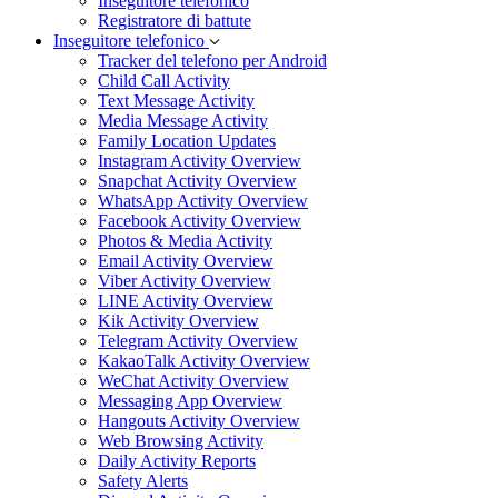
Inseguitore telefonico
Registratore di battute
Inseguitore telefonico
Tracker del telefono per Android
Child Call Activity
Text Message Activity
Media Message Activity
Family Location Updates
Instagram Activity Overview
Snapchat Activity Overview
WhatsApp Activity Overview
Facebook Activity Overview
Photos & Media Activity
Email Activity Overview
Viber Activity Overview
LINE Activity Overview
Kik Activity Overview
Telegram Activity Overview
KakaoTalk Activity Overview
WeChat Activity Overview
Messaging App Overview
Hangouts Activity Overview
Web Browsing Activity
Daily Activity Reports
Safety Alerts