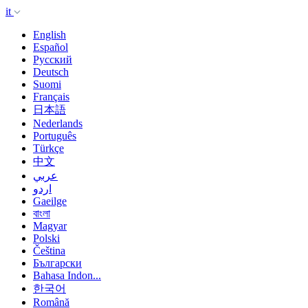
it
English
Español
Русский
Deutsch
Suomi
Français
日本語
Nederlands
Português
Türkçe
中文
عربي
اردو
Gaeilge
বাংলা
Magyar
Polski
Čeština
Български
Bahasa Indon...
한국어
Română