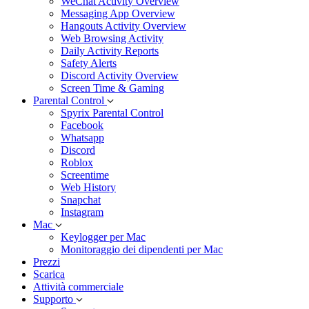
WeChat Activity Overview
Messaging App Overview
Hangouts Activity Overview
Web Browsing Activity
Daily Activity Reports
Safety Alerts
Discord Activity Overview
Screen Time & Gaming
Parental Control
Spyrix Parental Control
Facebook
Whatsapp
Discord
Roblox
Screentime
Web History
Snapchat
Instagram
Mac
Keylogger per Mac
Monitoraggio dei dipendenti per Mac
Prezzi
Scarica
Attività commerciale
Supporto