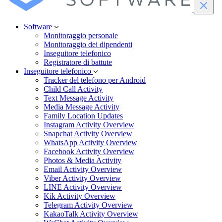
Software
Monitoraggio personale
Monitoraggio dei dipendenti
Inseguitore telefonico
Registratore di battute
Inseguitore telefonico
Tracker del telefono per Android
Child Call Activity
Text Message Activity
Media Message Activity
Family Location Updates
Instagram Activity Overview
Snapchat Activity Overview
WhatsApp Activity Overview
Facebook Activity Overview
Photos & Media Activity
Email Activity Overview
Viber Activity Overview
LINE Activity Overview
Kik Activity Overview
Telegram Activity Overview
KakaoTalk Activity Overview