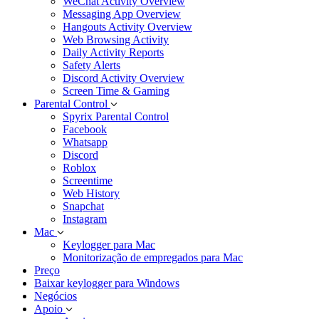
WeChat Activity Overview
Messaging App Overview
Hangouts Activity Overview
Web Browsing Activity
Daily Activity Reports
Safety Alerts
Discord Activity Overview
Screen Time & Gaming
Parental Control
Spyrix Parental Control
Facebook
Whatsapp
Discord
Roblox
Screentime
Web History
Snapchat
Instagram
Mac
Keylogger para Mac
Monitorização de empregados para Mac
Preço
Baixar keylogger para Windows
Negócios
Apoio