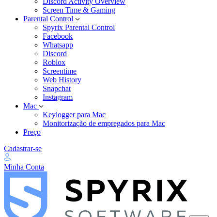
Discord Activity Overview
Screen Time & Gaming
Parental Control
Spyrix Parental Control
Facebook
Whatsapp
Discord
Roblox
Screentime
Web History
Snapchat
Instagram
Mac
Keylogger para Mac
Monitorização de empregados para Mac
Preço
Cadastrar-se
Minha Conta