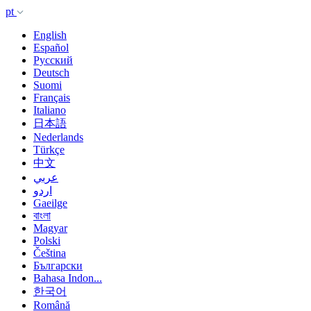
pt
English
Español
Русский
Deutsch
Suomi
Français
Italiano
日本語
Nederlands
Türkçe
中文
عربي
اردو
Gaeilge
বাংলা
Magyar
Polski
Čeština
Български
Bahasa Indon...
한국어
Română