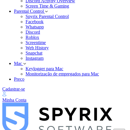
Discord Activity Overview
Screen Time & Gaming
Parental Control
Spyrix Parental Control
Facebook
Whatsapp
Discord
Roblox
Screentime
Web History
Snapchat
Instagram
Mac
Keylogger para Mac
Monitorização de empregados para Mac
Preço
Cadastrar-se
Minha Conta