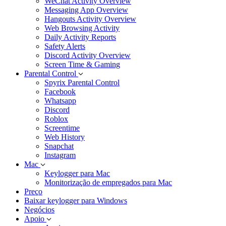
WeChat Activity Overview
Messaging App Overview
Hangouts Activity Overview
Web Browsing Activity
Daily Activity Reports
Safety Alerts
Discord Activity Overview
Screen Time & Gaming
Parental Control
Spyrix Parental Control
Facebook
Whatsapp
Discord
Roblox
Screentime
Web History
Snapchat
Instagram
Mac
Keylogger para Mac
Monitorização de empregados para Mac
Preço
Baixar keylogger para Windows
Negócios
Apoio