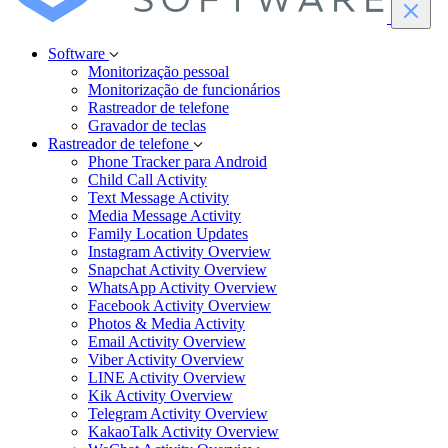
Software
Monitorização pessoal
Monitorização de funcionários
Rastreador de telefone
Gravador de teclas
Rastreador de telefone
Phone Tracker para Android
Child Call Activity
Text Message Activity
Media Message Activity
Family Location Updates
Instagram Activity Overview
Snapchat Activity Overview
WhatsApp Activity Overview
Facebook Activity Overview
Photos & Media Activity
Email Activity Overview
Viber Activity Overview
LINE Activity Overview
Kik Activity Overview
Telegram Activity Overview
KakaoTalk Activity Overview