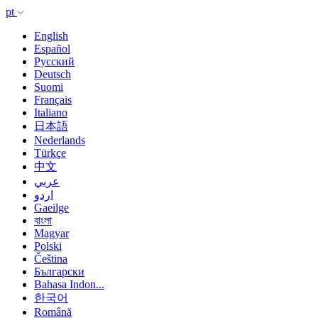
pt
English
Español
Русский
Deutsch
Suomi
Français
Italiano
日本語
Nederlands
Türkçe
中文
عربي
اردو
Gaeilge
বাংলা
Magyar
Polski
Čeština
Български
Bahasa Indon...
한국어
Română