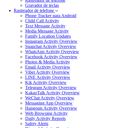
Rastreador de telefone
Gravador de teclas
Rastreador de telefone
Phone Tracker para Android
Child Call Activity
Text Message Activity
Media Message Activity
Family Location Updates
Instagram Activity Overview
Snapchat Activity Overview
WhatsApp Activity Overview
Facebook Activity Overview
Photos & Media Activity
Email Activity Overview
Viber Activity Overview
LINE Activity Overview
Kik Activity Overview
Telegram Activity Overview
KakaoTalk Activity Overview
WeChat Activity Overview
Messaging App Overview
Hangouts Activity Overview
Web Browsing Activity
Daily Activity Reports
Safety Alerts