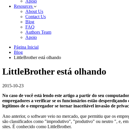
Apoio
Resources
About Us
Contact Us
Blog
FAQ
Authors Team
Apoio
Página Inicial
Blog
LittleBrother está olhando
LittleBrother está olhando
2015-10-23
No caso de você está lendo este artigo a partir do seu computador
empregadores a verificar se os funcionários estão desperdiçando 
legítimos de o empregador se tornar inaceitável invasão de priv
Ano anterior, o software veio no mercado, que permitiu que os empreg
são classificados como "improdutivo", "produtivo" ou neutro ", e, em 
sites. É conhecido como LittleBrother.