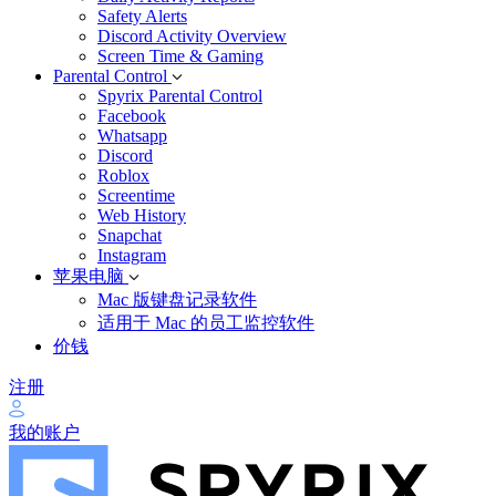
Safety Alerts
Discord Activity Overview
Screen Time & Gaming
Parental Control
Spyrix Parental Control
Facebook
Whatsapp
Discord
Roblox
Screentime
Web History
Snapchat
Instagram
苹果电脑
Mac 版键盘记录软件
适用于 Mac 的员工监控软件
价钱
注册
我的账户