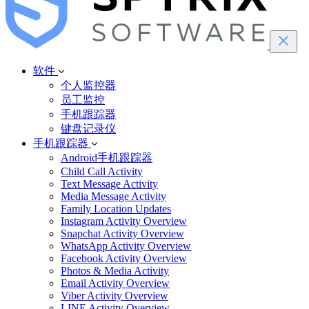
软件
个人监控器
员工监控
手机跟踪器
键盘记录仪
手机跟踪器
Android手机跟踪器
Child Call Activity
Text Message Activity
Media Message Activity
Family Location Updates
Instagram Activity Overview
Snapchat Activity Overview
WhatsApp Activity Overview
Facebook Activity Overview
Photos & Media Activity
Email Activity Overview
Viber Activity Overview
LINE Activity Overview