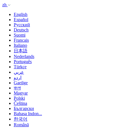
zh
English
Español
Русский
Deutsch
Suomi
Français
Italiano
日本語
Nederlands
Português
Türkçe
عربي
اردو
Gaeilge
বাংলা
Magyar
Polski
Čeština
Български
Bahasa Indon...
한국어
Română