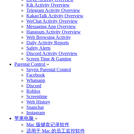
Kik Activity Overview
Telegram Activity Overview
KakaoTalk Activity Overview
WeChat Activity Overview
Messaging App Overview
Hangouts Activity Overview
Web Browsing Activity
Daily Activity Reports
Safety Alerts
Discord Activity Overview
Screen Time & Gaming
Parental Control
Spyrix Parental Control
Facebook
Whatsapp
Discord
Roblox
Screentime
Web History
Snapchat
Instagram
苹果电脑
Mac 版键盘记录软件
适用于 Mac 的员工监控软件