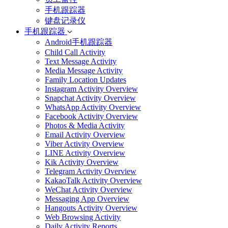
手机跟踪器
键盘记录仪
手机跟踪器
Android手机跟踪器
Child Call Activity
Text Message Activity
Media Message Activity
Family Location Updates
Instagram Activity Overview
Snapchat Activity Overview
WhatsApp Activity Overview
Facebook Activity Overview
Photos & Media Activity
Email Activity Overview
Viber Activity Overview
LINE Activity Overview
Kik Activity Overview
Telegram Activity Overview
KakaoTalk Activity Overview
WeChat Activity Overview
Messaging App Overview
Hangouts Activity Overview
Web Browsing Activity
Daily Activity Reports