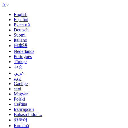
fr
English
Español
Русский
Deutsch
Suomi
Italiano
日本語
Nederlands
Português
Türkçe
中文
عربي
اردو
Gaeilge
বাংলা
Magyar
Polski
Čeština
Български
Bahasa Indon...
한국어
Română