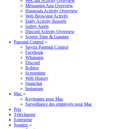
WeChat Activity Overview
Messaging App Overview
Hangouts Activity Overview
Web Browsing Activity
Daily Activity Reports
Safety Alerts
Discord Activity Overview
Screen Time & Gaming
Parental Control
Spyrix Parental Control
Facebook
Whatsapp
Discord
Roblox
Screentime
Web History
Snapchat
Instagram
Mac
Keylogger pour Mac
Surveillance des employés pour Mac
Prix
Télécharger
Entreprise
Soutien