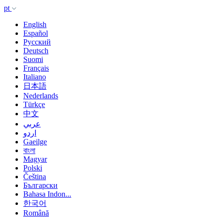
pt
English
Español
Русский
Deutsch
Suomi
Français
Italiano
日本語
Nederlands
Türkçe
中文
عربي
اردو
Gaeilge
বাংলা
Magyar
Polski
Čeština
Български
Bahasa Indon...
한국어
Română