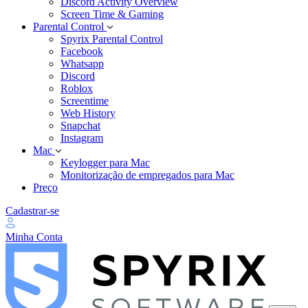
Discord Activity Overview
Screen Time & Gaming
Parental Control
Spyrix Parental Control
Facebook
Whatsapp
Discord
Roblox
Screentime
Web History
Snapchat
Instagram
Mac
Keylogger para Mac
Monitorização de empregados para Mac
Preço
Cadastrar-se
Minha Conta