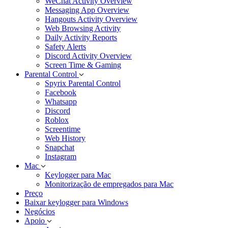
WeChat Activity Overview
Messaging App Overview
Hangouts Activity Overview
Web Browsing Activity
Daily Activity Reports
Safety Alerts
Discord Activity Overview
Screen Time & Gaming
Parental Control
Spyrix Parental Control
Facebook
Whatsapp
Discord
Roblox
Screentime
Web History
Snapchat
Instagram
Mac
Keylogger para Mac
Monitorização de empregados para Mac
Preço
Baixar keylogger para Windows
Negócios
Apoio