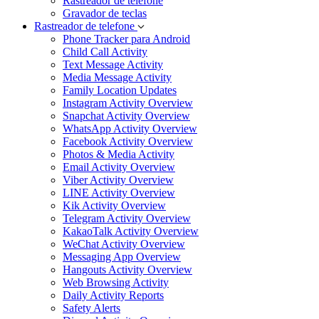
Rastreador de telefone
Gravador de teclas
Rastreador de telefone
Phone Tracker para Android
Child Call Activity
Text Message Activity
Media Message Activity
Family Location Updates
Instagram Activity Overview
Snapchat Activity Overview
WhatsApp Activity Overview
Facebook Activity Overview
Photos & Media Activity
Email Activity Overview
Viber Activity Overview
LINE Activity Overview
Kik Activity Overview
Telegram Activity Overview
KakaoTalk Activity Overview
WeChat Activity Overview
Messaging App Overview
Hangouts Activity Overview
Web Browsing Activity
Daily Activity Reports
Safety Alerts