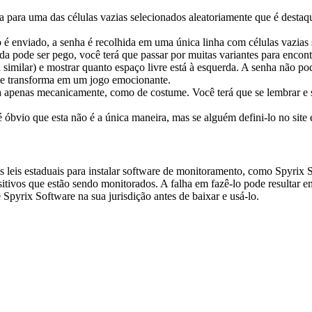
da para uma das células vazias selecionados aleatoriamente que é desta
é enviado, a senha é recolhida em uma única linha com células vazias 
a pode ser pego, você terá que passar por muitas variantes para encontr
a similar) e mostrar quanto espaço livre está à esquerda. A senha não 
se transforma em um jogo emocionante.
 apenas mecanicamente, como de costume. Você terá que se lembrar e se
é óbvio que esta não é a única maneira, mas se alguém defini-lo no site 
s leis estaduais para instalar software de monitoramento, como Spyrix
sitivos que estão sendo monitorados. A falha em fazê-lo pode resultar e
 Spyrix Software na sua jurisdição antes de baixar e usá-lo.