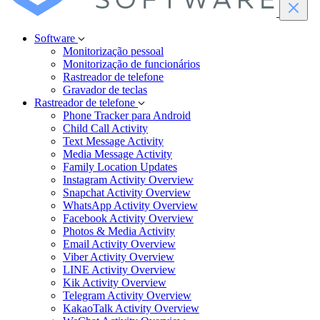
Software
Monitorização pessoal
Monitorização de funcionários
Rastreador de telefone
Gravador de teclas
Rastreador de telefone
Phone Tracker para Android
Child Call Activity
Text Message Activity
Media Message Activity
Family Location Updates
Instagram Activity Overview
Snapchat Activity Overview
WhatsApp Activity Overview
Facebook Activity Overview
Photos & Media Activity
Email Activity Overview
Viber Activity Overview
LINE Activity Overview
Kik Activity Overview
Telegram Activity Overview
KakaoTalk Activity Overview