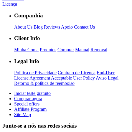
Licença
Companhia
About Us
Blog
Reviews
Apoio
Contact Us
Client Info
Minha Conta
Produtos
Comprar
Manual
Removal
Legal Info
Política de Privacidade
Contrato de Licença
End-User
License Agreement
Acceptable User Policy
Aviso Legal
Retorno & política de reembolso
Iniciar teste gratuito
Comprar agora
Special offers
Affiliate Program
Site Map
Junte-se a nós nas redes sociais