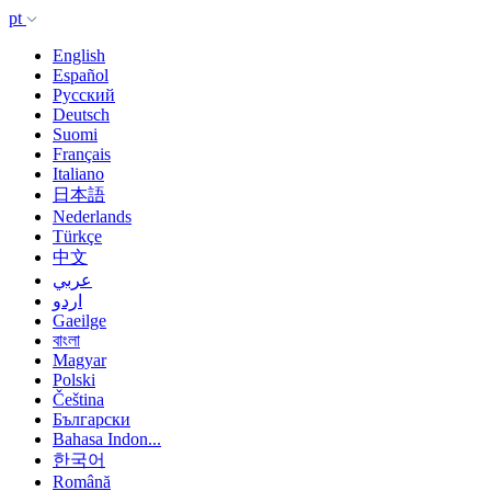
pt
English
Español
Русский
Deutsch
Suomi
Français
Italiano
日本語
Nederlands
Türkçe
中文
عربي
اردو
Gaeilge
বাংলা
Magyar
Polski
Čeština
Български
Bahasa Indon...
한국어
Română