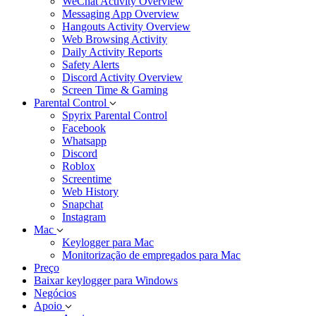
WeChat Activity Overview
Messaging App Overview
Hangouts Activity Overview
Web Browsing Activity
Daily Activity Reports
Safety Alerts
Discord Activity Overview
Screen Time & Gaming
Parental Control
Spyrix Parental Control
Facebook
Whatsapp
Discord
Roblox
Screentime
Web History
Snapchat
Instagram
Mac
Keylogger para Mac
Monitorização de empregados para Mac
Preço
Baixar keylogger para Windows
Negócios
Apoio