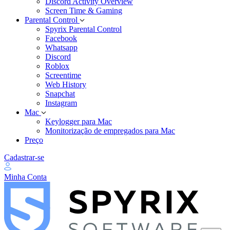
Discord Activity Overview
Screen Time & Gaming
Parental Control
Spyrix Parental Control
Facebook
Whatsapp
Discord
Roblox
Screentime
Web History
Snapchat
Instagram
Mac
Keylogger para Mac
Monitorização de empregados para Mac
Preço
Cadastrar-se
Minha Conta