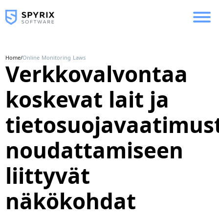
Home
/
Online Monitoring Laws
Verkkovalvontaa
koskevat lait ja
tietosuojavaatimus
noudattamiseen
liittyvät
näkökohdat