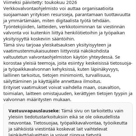
Viimeksi päivitetty: toukokuu 2026
Verkkovalvontaohjelmisto voi auttaa organisaatioita
suojaamaan yrityksen resursseja, parantamaan tuottavuutta
ja ymmärtämään, miten digitaalista työtä tehdään.
Työntekijöiden, laitteiden, verkkotoiminnan tai viestinnän
valvonta voi kuitenkin liittyä henkilötietoihin ja työpaikan
yksityisyyttä koskeviin sääntöihin.
Tämä sivu tarjoaa yleiskatsauksen yksityisyyteen ja
vaatimustenmukaisuuteen liittyvistä näkökohdista
valtuutetun valvontaohjelmiston käytön yhteydessä. Se
korostaa yleisiä teemoja, joita esiintyy keskeisissä tietosuoja-
ja työpaikkavalvonnan kehyksissä, kuten läpinäkyvyys,
laillinen tarkoitus, tietojen minimointi, turvallisuus,
säilyttäminen ja käyttäjälle annettava ilmoitus.
Erityiset vaatimukset voivat vaihdella maan, osavaltion,
toimialan, laitteen omistajuuden, kerättyjen tietojen tyypin ja
valvonnan määritysten mukaan.
Vastuuvapauslauseke:
Tämä sivu on tarkoitettu vain
yleisiin tiedotustarkoituksiin eikä se ole oikeudellista
neuvontaa. Tietosuojaa, työpaikkavalvontaa, työoikeutta
ja sähköistä viestintää koskevat lait vaihtelevat
lainkäyttöalueittain ja voivat riippua tietystä